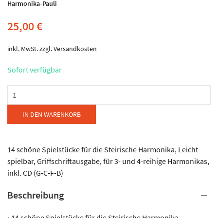
Harmonika-Pauli
25,00
€
inkl. MwSt.
zzgl.
Versandkosten
Sofort verfügbar
Harmonika-
Pauli
-
IN DEN WARENKORB
Der
fidele
Opa
14 schöne Spielstücke für die Steirische Harmonika, Leicht
-
spielbar, Griffschriftausgabe, für 3- und 4-reihige Harmonikas,
Spielheft
inkl. CD (G-C-F-B)
Menge
Beschreibung
• 14 schöne Spielstücke für die Steirische Harmonika