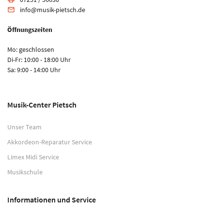
info@musik-pietsch.de
email
Öffnungszeiten
Mo: geschlossen
Di-Fr: 10:00 - 18:00 Uhr
Sa: 9:00 - 14:00 Uhr
Musik-Center Pietsch
Unser Team
Akkordeon-Reparatur Service
Limex Midi Service
Musikschule
Informationen und Service