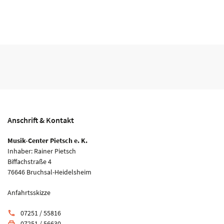
Anschrift & Kontakt
Musik-Center Pietsch e. K.
Inhaber: Rainer Pietsch
Biffachstraße 4
76646 Bruchsal-Heidelsheim
Anfahrtsskizze
07251 / 55816
phone
07251 / 56630
print