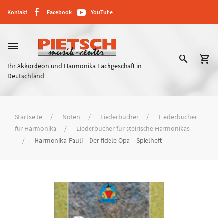
Kontakt
Facebook
YouTube
dehaze
search
shopping_cart
Ihr Akkordeon und Harmonika Fachgeschäft in
Deutschland
Startseite
Noten
Liederbücher
Liederbücher
für Harmonika
Liederbücher für steirische Harmonikas
Harmonika-Pauli – Der fidele Opa – Spielheft