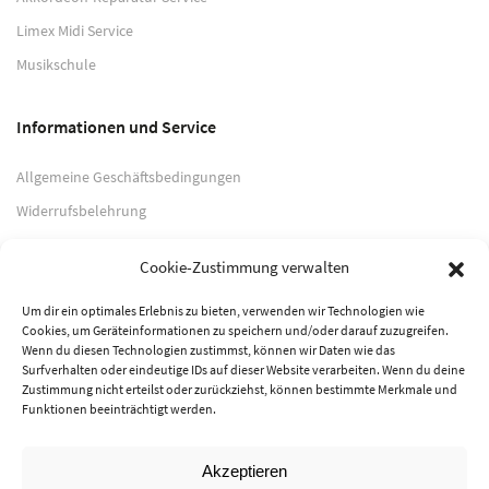
Limex Midi Service
Musikschule
Informationen und Service
Allgemeine Geschäftsbedingungen
Widerrufsbelehrung
Impressum
Cookie-Zustimmung verwalten
Datenschutzerklärung
Um dir ein optimales Erlebnis zu bieten, verwenden wir Technologien wie
Cookies, um Geräteinformationen zu speichern und/oder darauf zuzugreifen.
Zahlungsarten
Wenn du diesen Technologien zustimmst, können wir Daten wie das
Surfverhalten oder eindeutige IDs auf dieser Website verarbeiten. Wenn du deine
PayPal
Zustimmung nicht erteilst oder zurückziehst, können bestimmte Merkmale und
Funktionen beeinträchtigt werden.
Vorkasse
Akzeptieren