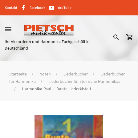
Kontakt
Facebook
YouTube
dehaze
search
shopping_cart
Ihr Akkordeon und Harmonika Fachgeschäft in
Deutschland
Startseite
Noten
Liederbücher
Liederbücher
für Harmonika
Liederbücher für steirische Harmonikas
Harmonika-Pauli – Bunte Liederkiste 1