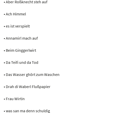
• Aber Roßknecht steh auf
• Ach Himmel
• es ist verspielt
• Annamirl mach auf
• Beim Ginggerlwirt
• Da Teifi und da Tod
• Das Wasser ghört zum Waschen
• Drah di Waberl Flußpapier
• Frau Wirtin
• was san ma denn schuldig