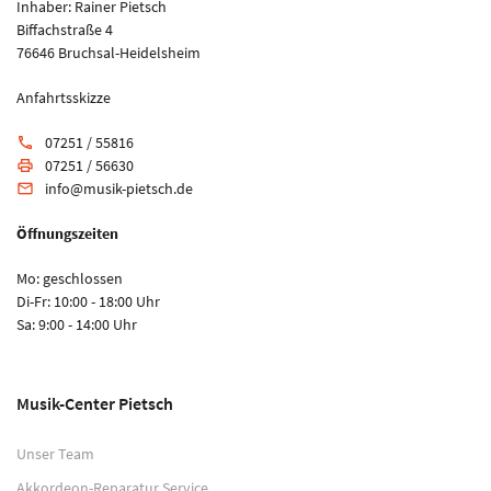
Inhaber: Rainer Pietsch
Biffachstraße 4
76646 Bruchsal-Heidelsheim
Anfahrtsskizze
07251 / 55816
phone
07251 / 56630
print
info@musik-pietsch.de
email
Öffnungszeiten
Mo: geschlossen
Di-Fr: 10:00 - 18:00 Uhr
Sa: 9:00 - 14:00 Uhr
Musik-Center Pietsch
Unser Team
Akkordeon-Reparatur Service