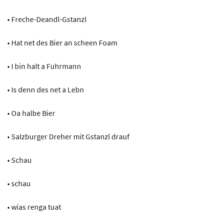
• Freche-Deandl-Gstanzl
• Hat net des Bier an scheen Foam
• I bin halt a Fuhrmann
• Is denn des net a Lebn
• Oa halbe Bier
• Salzburger Dreher mit Gstanzl drauf
• Schau
• schau
• wias renga tuat