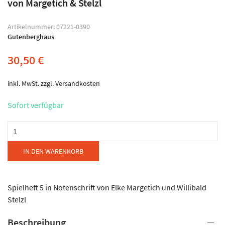
von Margetich & Stelzl
Artikelnummer:
07221-0390
Gutenberghaus
30,50
€
inkl. MwSt.
zzgl.
Versandkosten
Sofort verfügbar
Gutenberghaus
-
Steirisch
IN DEN WARENKORB
aufg`spielt
-
Spielheft
Spielheft 5 in Notenschrift von Elke Margetich und Willibald
5
Stelzl
in
Beschreibung
Notenschrift