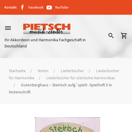
Kontakt
Facebook
YouTube
dehaze
search
shopping_cart
Ihr Akkordeon und Harmonika Fachgeschäft in
Deutschland
Startseite
Noten
Liederbücher
Liederbücher
für Harmonika
Liederbücher für steirische Harmonikas
Gutenberghaus – Steirisch aufg`spielt -Spielheft 5 in
Notenschrift