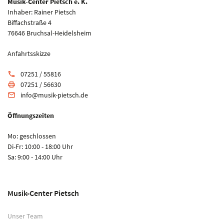
Musik-Center Pietsch e. K.
Inhaber: Rainer Pietsch
Biffachstraße 4
76646 Bruchsal-Heidelsheim
Anfahrtsskizze
07251 / 55816
phone
07251 / 56630
print
info@musik-pietsch.de
email
Öffnungszeiten
Mo: geschlossen
Di-Fr: 10:00 - 18:00 Uhr
Sa: 9:00 - 14:00 Uhr
Musik-Center Pietsch
Unser Team