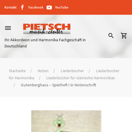
Kontakt
Facebook
YouTube
dehaze
search
shopping_cart
Ihr Akkordeon und Harmonika Fachgeschäft in
Deutschland
Startseite
Noten
Liederbücher
Liederbücher
für Harmonika
Liederbücher für steirische Harmonikas
Gutenberghaus – Spielheft I in Notenschrift