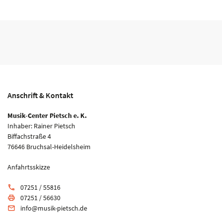
Anschrift & Kontakt
Musik-Center Pietsch e. K.
Inhaber: Rainer Pietsch
Biffachstraße 4
76646 Bruchsal-Heidelsheim
Anfahrtsskizze
07251 / 55816
phone
07251 / 56630
print
info@musik-pietsch.de
email