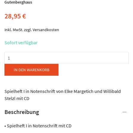
Gutenberghaus
28,95
€
inkl. MwSt.
zzgl.
Versandkosten
Sofort verfügbar
Gutenberghaus
-
Spielheft
IN DEN WARENKORB
I
in
Notenschrift
Spielheft I in Notenschrift von Elke Margetich und Willibald
Menge
Stelzl mit CD
Beschreibung
• Spielheft I in Notenschrift mit CD