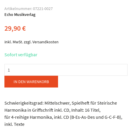
Artikelnummer:
07221-0027
Echo Musikverlag
29,90
€
inkl. MwSt.
zzgl.
Versandkosten
Sofort verfügbar
Echo
Musikverlag
-
IN DEN WARENKORB
Hüttengaudi
2
-
Schwierigkeitsgrad: Mittelschwer, Spielheft für Steirische
Flotte
Harmonika in Griffschrift inkl. CD, Inhalt: 16 Titel,
Volksmusik
für 4-reihige Harmonika, inkl. CD (B-Es-As-Des und G-C-F-B),
Hits
inkl. Texte
Menge