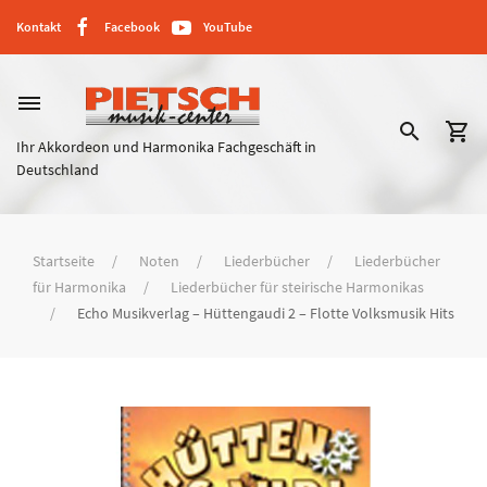
Kontakt
Facebook
YouTube
dehaze
search
shopping_cart
Ihr Akkordeon und Harmonika Fachgeschäft in
Deutschland
Startseite
Noten
Liederbücher
Liederbücher
für Harmonika
Liederbücher für steirische Harmonikas
Echo Musikverlag – Hüttengaudi 2 – Flotte Volksmusik Hits