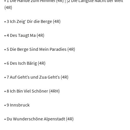
• 1 Die Hände zum Himmel (4R) | |2 Die Längste Nacht der Welt
(4R)
• 3 Ich Zeig‘ Dir die Berge (4R)
• 4 Des Taugt Ma (4R)
• 5 Die Berge Sind Mein Paradies (4R)
• 6 Des Isch Bärig (4R)
• 7 Auf Geht’s und Zua Geht’s (4R)
• 8 Ich Bin Viel Schöner (4RH)
• 9 Innsbruck
• Du Wunderschöne Alpenstadt (4R)