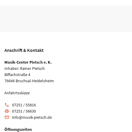
Anschrift & Kontakt
Musik-Center Pietsch e. K.
Inhaber: Rainer Pietsch
Biffachstraße 4
76646 Bruchsal-Heidelsheim
Anfahrtsskizze
07251 / 55816
phone
07251 / 56630
print
info@musik-pietsch.de
email
Öffnungszeiten