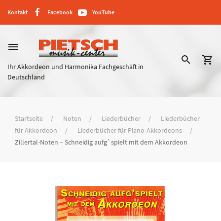
Kontakt
Facebook
YouTube
dehaze
search
shopping_cart
Ihr Akkordeon und Harmonika Fachgeschäft in
Deutschland
Startseite
Noten
Liederbücher
Liederbücher
für Akkordeon
Liederbücher für Piano-Akkordeons
Zillertal-Noten – Schneidig aufg`spielt mit dem Akkordeon