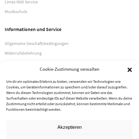
Limex Midi Service
Musikschule
Informationen und Service
Allgemeine Geschäftsbedingungen
Widerrufsbelehrung
Impressum
Cookie-Zustimmung verwalten
Datenschutzerklärung
Um dir ein optimales Erlebnis zu bieten, verwenden wir Technologien wie
Cookies, um Geräteinformationen zu speichern und/oder darauf zuzugreifen.
Zahlungsarten
Wenn du diesen Technologien zustimmst, können wir Daten wie das
Surfverhalten oder eindeutige IDs auf dieser Website verarbeiten. Wenn du deine
PayPal
Zustimmung nicht erteilst oder zurückziehst, können bestimmte Merkmale und
Funktionen beeinträchtigt werden.
Vorkasse
Akzeptieren
© 2026 Musik-Center Pietsch e. K. - Alle Rechte vorbehalten