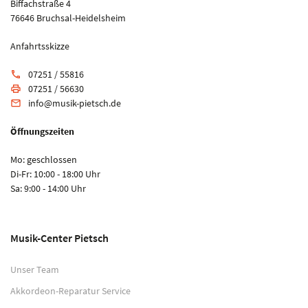
Biffachstraße 4
76646 Bruchsal-Heidelsheim
Anfahrtsskizze
07251 / 55816
phone
07251 / 56630
print
info@musik-pietsch.de
email
Öffnungszeiten
Mo: geschlossen
Di-Fr: 10:00 - 18:00 Uhr
Sa: 9:00 - 14:00 Uhr
Musik-Center Pietsch
Unser Team
Akkordeon-Reparatur Service