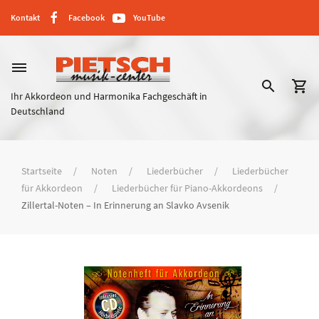
Kontakt
Facebook
YouTube
dehaze
search
shopping_cart
Ihr Akkordeon und Harmonika Fachgeschäft in
Deutschland
Startseite
Noten
Liederbücher
Liederbücher
für Akkordeon
Liederbücher für Piano-Akkordeons
Zillertal-Noten – In Erinnerung an Slavko Avsenik