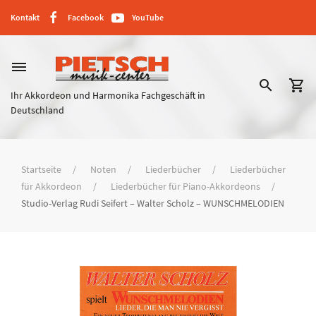
Kontakt
Facebook
YouTube
dehaze
search
shopping_cart
Ihr Akkordeon und Harmonika Fachgeschäft in
Deutschland
Startseite
Noten
Liederbücher
Liederbücher
für Akkordeon
Liederbücher für Piano-Akkordeons
Studio-Verlag Rudi Seifert – Walter Scholz – WUNSCHMELODIEN