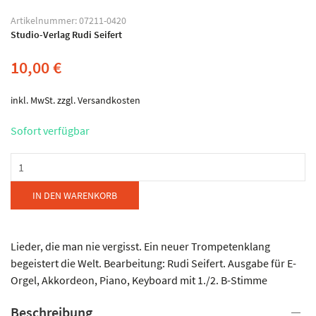
Artikelnummer:
07211-0420
Studio-Verlag Rudi Seifert
10,00
€
inkl. MwSt.
zzgl.
Versandkosten
Sofort verfügbar
Studio-
Verlag
Rudi
IN DEN WARENKORB
Seifert
-
Walter
Lieder, die man nie vergisst. Ein neuer Trompetenklang
Scholz
begeistert die Welt. Bearbeitung: Rudi Seifert. Ausgabe für E-
-
Orgel, Akkordeon, Piano, Keyboard mit 1./2. B-Stimme
WUNSCHMELODIEN
Beschreibung
Menge