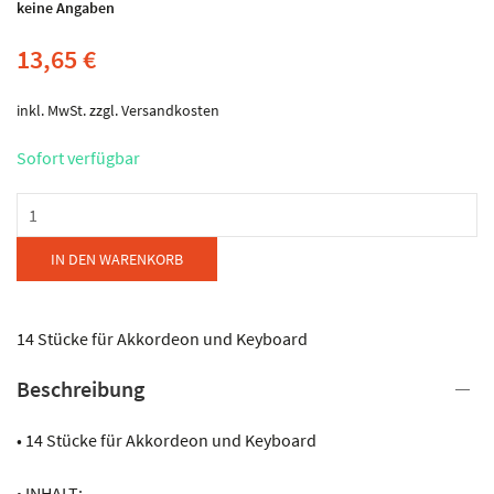
keine Angaben
13,65
€
inkl. MwSt.
zzgl.
Versandkosten
Sofort verfügbar
Reba
Productions
-
IN DEN WARENKORB
Heimwee
naar
Portugal
14 Stücke für Akkordeon und Keyboard
Menge
Beschreibung
• 14 Stücke für Akkordeon und Keyboard
• INHALT: