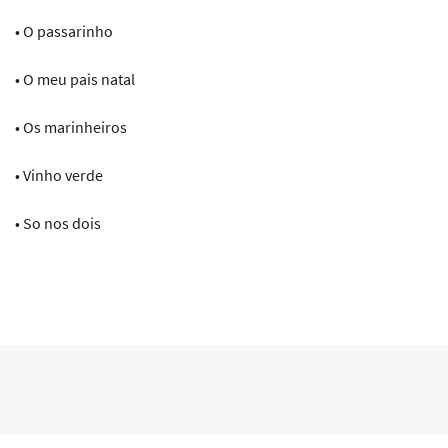
• O passarinho
• O meu pais natal
• Os marinheiros
• Vinho verde
• So nos dois