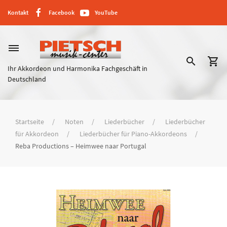
Kontakt
Facebook
YouTube
dehaze
search
shopping_cart
Ihr Akkordeon und Harmonika Fachgeschäft in
Deutschland
Startseite
Noten
Liederbücher
Liederbücher
für Akkordeon
Liederbücher für Piano-Akkordeons
Reba Productions – Heimwee naar Portugal