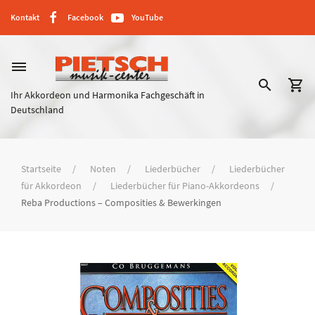
Kontakt
Facebook
YouTube
dehaze
search
shopping_cart
Ihr Akkordeon und Harmonika Fachgeschäft in
Deutschland
Startseite
Noten
Liederbücher
Liederbücher
für Akkordeon
Liederbücher für Piano-Akkordeons
Reba Productions – Composities & Bewerkingen