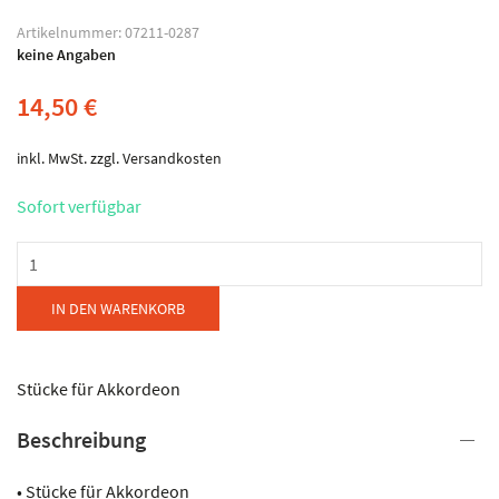
Artikelnummer:
07211-0287
keine Angaben
14,50
€
inkl. MwSt.
zzgl.
Versandkosten
Sofort verfügbar
Reba
Productions
-
IN DEN WARENKORB
Composities
&
Bewerkingen
Stücke für Akkordeon
Menge
Beschreibung
• Stücke für Akkordeon