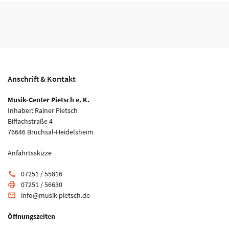
Anschrift & Kontakt
Musik-Center Pietsch e. K.
Inhaber: Rainer Pietsch
Biffachstraße 4
76646 Bruchsal-Heidelsheim
Anfahrtsskizze
07251 / 55816
phone
07251 / 56630
print
info@musik-pietsch.de
email
Öffnungszeiten