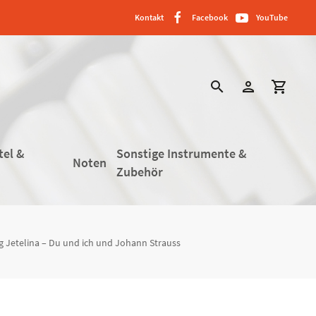
Kontakt
Facebook
YouTube
search
person
shopping_cart
tel &
Sonstige Instrumente &
Noten
Zubehör
g Jetelina – Du und ich und Johann Strauss