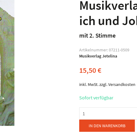
Musikverla
ich und J
mit 2. Stimme
Artikelnummer:
07211-0509
Musikverlag Jetelina
15,50
€
inkl. MwSt.
zzgl.
Versandkosten
Sofort verfügbar
Musikverlag
Jetelina
-
IN DEN WARENKORB
Du