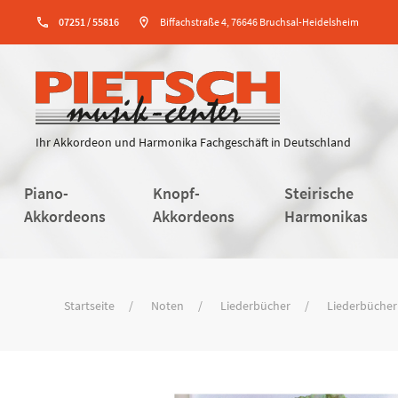
phone
07251 / 55816
location_on
Biffachstraße 4, 76646 Bruchsal-Heidelsheim
Ihr Akkordeon und Harmonika Fachgeschäft in Deutschland
Piano-
Knopf-
Steirische
Akkordeons
Akkordeons
Harmonikas
Startseite
Noten
Liederbücher
Liederbücher