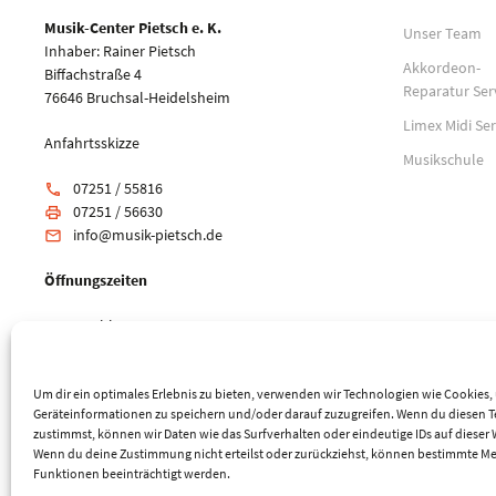
Musik-Center Pietsch e. K.
Unser Team
Inhaber: Rainer Pietsch
Akkordeon-
Biffachstraße 4
Reparatur Ser
76646 Bruchsal-Heidelsheim
Limex Midi Ser
Anfahrtsskizze
Musikschule
07251 / 55816
phone
07251 / 56630
print
info@musik-pietsch.de
email
Öffnungszeiten
Mo: geschlossen
Di-Fr: 10:00 - 18:00 Uhr
Sa: 9:00 - 14:00 Uhr
Um dir ein optimales Erlebnis zu bieten, verwenden wir Technologien wie Cookies
Geräteinformationen zu speichern und/oder darauf zuzugreifen. Wenn du diesen 
zustimmst, können wir Daten wie das Surfverhalten oder eindeutige IDs auf dieser 
Wenn du deine Zustimmung nicht erteilst oder zurückziehst, können bestimmte M
Funktionen beeinträchtigt werden.
© 2026 Musik-Center Pietsch e. K. - Alle Rechte vorbehalten