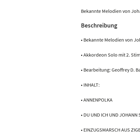
und
ich
Bekannte Melodien von Joha
und
Beschreibung
Johann
Strauss
• Bekannte Melodien von Jo
Menge
• Akkordeon Solo mit 2. St
• Bearbeitung: Geoffrey D. B
• INHALT:
• ANNENPOLKA
• DU UND ICH UND JOHANN
• EINZUGSMARSCH AUS ZI