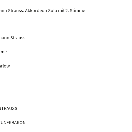
nn Strauss. Akkordeon Solo mit 2. Stimme
hann Strauss
imme
arlow
 STRAUSS
GEUNERBARON