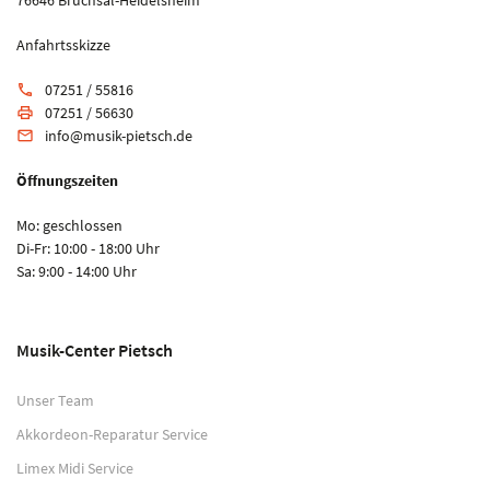
Anfahrtsskizze
07251 / 55816
phone
07251 / 56630
print
info@musik-pietsch.de
email
Öffnungszeiten
Mo: geschlossen
Di-Fr: 10:00 - 18:00 Uhr
Sa: 9:00 - 14:00 Uhr
Musik-Center Pietsch
Unser Team
Akkordeon-Reparatur Service
Limex Midi Service