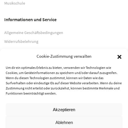
Musikschule
Informationen und Service
Allgemeine Geschäftsbedingungen
Widerrufsbelehrung
Impressum
Cookie-Zustimmung verwalten
Datenschutzerklärung
Um dir ein optimales Erlebnis zu bieten, verwenden wir Technologien wie
Cookies, um Geräteinformationen zu speichern und/oder darauf zuzugreifen.
Zahlungsarten
Wenn du diesen Technologien zustimmst, können wir Daten wie das
Surfverhalten oder eindeutige IDs auf dieser Website verarbeiten. Wenn du deine
PayPal
Zustimmung nicht erteilst oder zurückziehst, können bestimmte Merkmale und
Funktionen beeinträchtigt werden.
Vorkasse
Akzeptieren
© 2026 Musik-Center Pietsch e. K. - Alle Rechte vorbehalten
Ablehnen