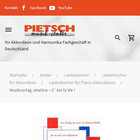
Kontakt
Facebook
YouTube
dehaze
search
shopping_cart
Ihr Akkordeon und Harmonika Fachgeschäft in
Deutschland
Startseite
Noten
Liederbücher
Liederbücher
für Akkordeon
Liederbücher für Piano-Akkordeons
Musikverlag Jetelina – C`est la Vie !