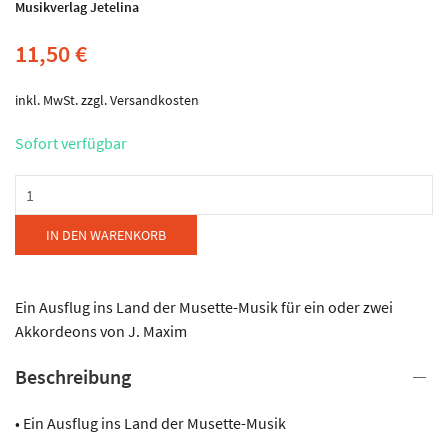
Musikverlag Jetelina
11,50
€
inkl. MwSt.
zzgl.
Versandkosten
Sofort verfügbar
Musikverlag
Jetelina
-
IN DEN WARENKORB
C`est
la
Vie
Ein Ausflug ins Land der Musette-Musik für ein oder zwei
!
Akkordeons von J. Maxim
Menge
Beschreibung
• Ein Ausflug ins Land der Musette-Musik