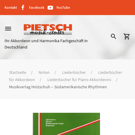
Kontakt
Facebook
YouTube
dehaze
search
shopping_cart
Ihr Akkordeon und Harmonika Fachgeschäft in
Deutschland
Startseite
Noten
Liederbücher
Liederbücher
für Akkordeon
Liederbücher für Piano-Akkordeons
Musikverlag Holzschuh – Südamerikanische Rhythmen