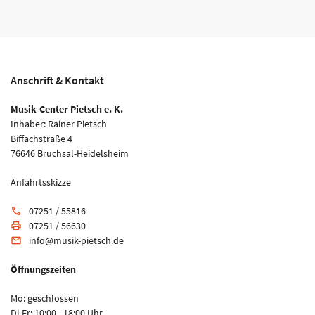
Anschrift & Kontakt
Musik-Center Pietsch e. K.
Inhaber: Rainer Pietsch
Biffachstraße 4
76646 Bruchsal-Heidelsheim
Anfahrtsskizze
07251 / 55816
phone
07251 / 56630
print
info@musik-pietsch.de
email
Öffnungszeiten
Mo: geschlossen
Di-Fr: 10:00 - 18:00 Uhr