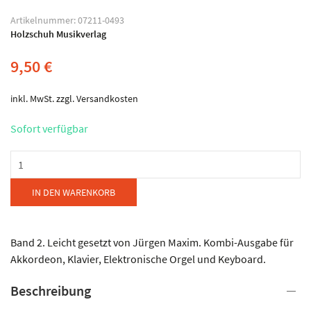
Artikelnummer:
07211-0493
Holzschuh Musikverlag
9,50
€
inkl. MwSt.
zzgl.
Versandkosten
Sofort verfügbar
Musikverlag
Holzschuh
-
IN DEN WARENKORB
Südamerikanische
Rhythmen
Menge
Band 2. Leicht gesetzt von Jürgen Maxim. Kombi-Ausgabe für
Akkordeon, Klavier, Elektronische Orgel und Keyboard.
Beschreibung