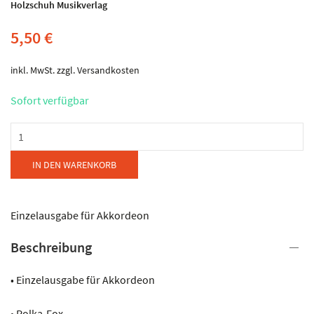
Holzschuh Musikverlag
5,50
€
inkl. MwSt.
zzgl.
Versandkosten
Sofort verfügbar
Musikverlag
Holzschuh
-
IN DEN WARENKORB
O,
wie
bist
Einzelausgabe für Akkordeon
du
Beschreibung
schön
Menge
• Einzelausgabe für Akkordeon
• Polka-Fox