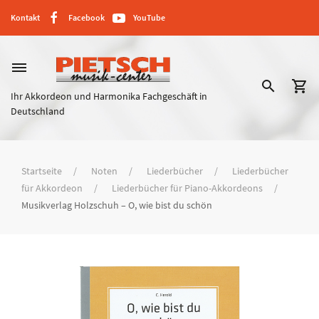
Kontakt
Facebook
YouTube
dehaze
search
shopping_cart
Ihr Akkordeon und Harmonika Fachgeschäft in
Deutschland
Startseite
Noten
Liederbücher
Liederbücher
für Akkordeon
Liederbücher für Piano-Akkordeons
Musikverlag Holzschuh – O, wie bist du schön