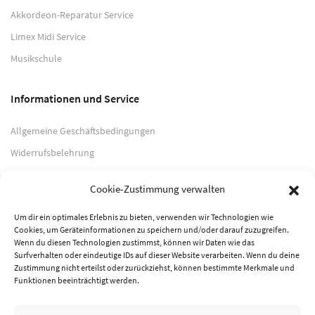
Akkordeon-Reparatur Service
Limex Midi Service
Musikschule
Informationen und Service
Allgemeine Geschäftsbedingungen
Widerrufsbelehrung
Impressum
Cookie-Zustimmung verwalten
Datenschutzerklärung
Um dir ein optimales Erlebnis zu bieten, verwenden wir Technologien wie
Cookies, um Geräteinformationen zu speichern und/oder darauf zuzugreifen.
Zahlungsarten
Wenn du diesen Technologien zustimmst, können wir Daten wie das
Surfverhalten oder eindeutige IDs auf dieser Website verarbeiten. Wenn du deine
PayPal
Zustimmung nicht erteilst oder zurückziehst, können bestimmte Merkmale und
Funktionen beeinträchtigt werden.
Vorkasse