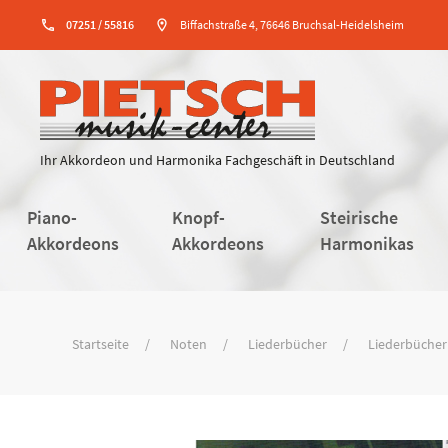
phone
07251 / 55816
location_on
Biffachstraße 4, 76646 Bruchsal-Heidelsheim
Ihr Akkordeon und Harmonika Fachgeschäft in Deutschland
Piano-
Knopf-
Steirische
Akkordeons
Akkordeons
Harmonikas
Startseite
Noten
Liederbücher
Liederbücher