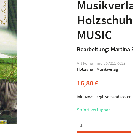
Musikverl
Holzschuh
MUSIC
Bearbeitung: Martina
Artikelnummer:
07211-0023
Holzschuh Musikverlag
16,80
€
inkl. MwSt.
zzgl.
Versandkosten
Sofort verfügbar
Musikverlag
Holzschuh