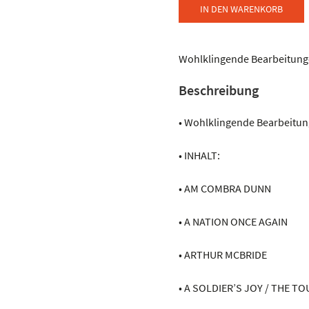
-
IN DEN WARENKORB
Holzschuh
Exclusiv
IRISH
Wohlklingende Bearbeitunge
FOLK
Beschreibung
MUSIC
Menge
• Wohlklingende Bearbeitung
• INHALT:
• AM COMBRA DUNN
• A NATION ONCE AGAIN
• ARTHUR MCBRIDE
• A SOLDIER’S JOY / THE 