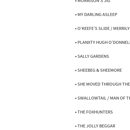
• MORRISON’S JIG
• MY DARLING ASLEEP
• O’KEEFE’S SLIDE / MERRIL
• PLANXTY HUGH O’DONNEL
• SALLY GARDENS
• SHEEBEG & SHEEMORE
• SHE MOVED THROUGH THE
• SWALLOWTAIL / MAN OF 
• THE FOXHUNTERS
• THE JOLLY BEGGAR