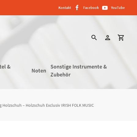
Kontakt
Facebook
YouTube
search
person
shopping_cart
tel &
Sonstige Instrumente &
Noten
Zubehör
g Holzschuh – Holzschuh Exclusiv IRISH FOLK MUSIC