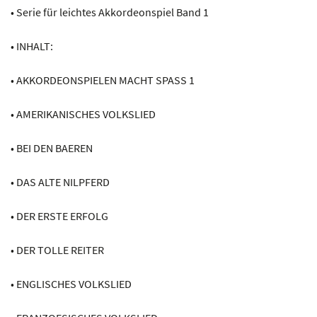
• Serie für leichtes Akkordeonspiel Band 1
Erfolg
Menge
• INHALT:
• AKKORDEONSPIELEN MACHT SPASS 1
• AMERIKANISCHES VOLKSLIED
• BEI DEN BAEREN
• DAS ALTE NILPFERD
• DER ERSTE ERFOLG
• DER TOLLE REITER
• ENGLISCHES VOLKSLIED