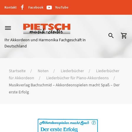
Kontakt
Facebook
YouTube
dehaze
search
shopping_cart
Ihr Akkordeon und Harmonika Fachgeschäft in
Deutschland
Startseite
Noten
Liederbücher
Liederbücher
für Akkordeon
Liederbücher für Piano-Akkordeons
Musikverlag Bachschmid – Akkordeonspielen macht Spaß – Der
erste Erfolg