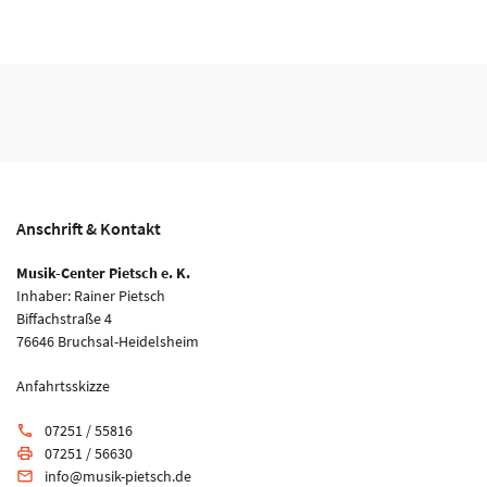
Anschrift & Kontakt
Musik-Center Pietsch e. K.
Inhaber: Rainer Pietsch
Biffachstraße 4
76646 Bruchsal-Heidelsheim
Anfahrtsskizze
07251 / 55816
phone
07251 / 56630
print
info@musik-pietsch.de
email