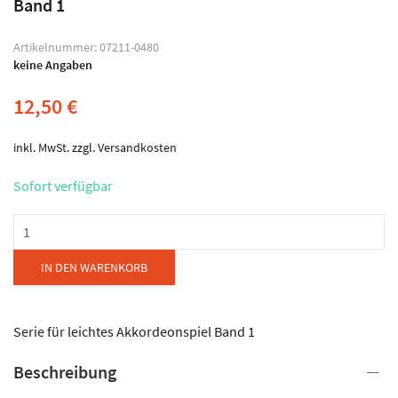
Band 1
Artikelnummer:
07211-0480
keine Angaben
12,50
€
inkl. MwSt.
zzgl.
Versandkosten
Sofort verfügbar
Musikverlag
Bachschmid
-
IN DEN WARENKORB
Akkordeonspielen
macht
Spaß
Serie für leichtes Akkordeonspiel Band 1
-
Beschreibung
Der
erste