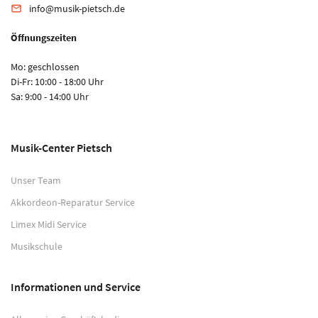
info@musik-pietsch.de
email
Öffnungszeiten
Mo: geschlossen
Di-Fr: 10:00 - 18:00 Uhr
Sa: 9:00 - 14:00 Uhr
Musik-Center Pietsch
Unser Team
Akkordeon-Reparatur Service
Limex Midi Service
Musikschule
Informationen und Service