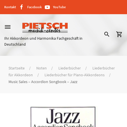
Kontakt
Facebook
YouTube
dehaze
search
shopping_cart
Ihr Akkordeon und Harmonika Fachgeschäft in
Deutschland
Startseite
Noten
Liederbücher
Liederbücher
für Akkordeon
Liederbücher für Piano-Akkordeons
Music Sales – Accordion Songbook – Jazz