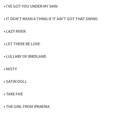
• I’VE GOT YOU UNDER MY SKIN
• IT DON’T MEAN A THING IF IT AIN’T GOT THAT SWING
• LAZY RIVER
• LET THERE BE LOVE
• LULLABY OF BIRDLAND
• MISTY
• SATIN DOLL
• TAKE FIVE
• THE GIRL FROM IPANEMA