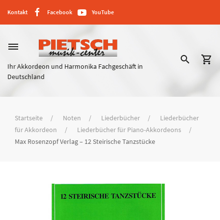
Kontakt
Facebook
YouTube
dehaze
search
shopping_cart
Ihr Akkordeon und Harmonika Fachgeschäft in
Deutschland
Startseite
Noten
Liederbücher
Liederbücher
für Akkordeon
Liederbücher für Piano-Akkordeons
Max Rosenzopf Verlag – 12 Steirische Tanzstücke