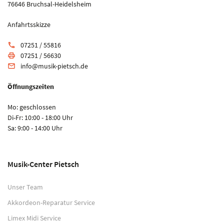
76646 Bruchsal-Heidelsheim
Anfahrtsskizze
07251 / 55816
phone
07251 / 56630
print
info@musik-pietsch.de
email
Öffnungszeiten
Mo: geschlossen
Di-Fr: 10:00 - 18:00 Uhr
Sa: 9:00 - 14:00 Uhr
Musik-Center Pietsch
Unser Team
Akkordeon-Reparatur Service
Limex Midi Service