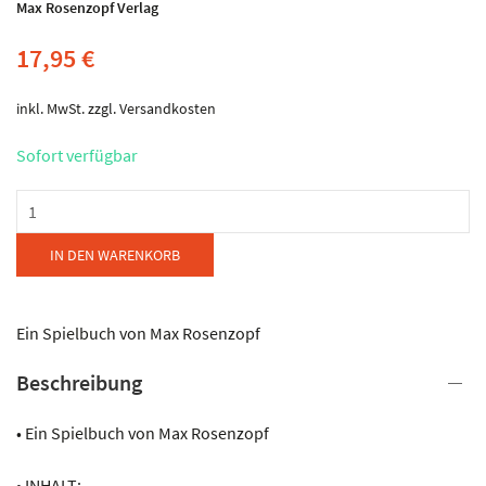
Max Rosenzopf Verlag
17,95
€
inkl. MwSt.
zzgl.
Versandkosten
Sofort verfügbar
Max
Rosenzopf
Verlag
IN DEN WARENKORB
-
12
Steirische
Ein Spielbuch von Max Rosenzopf
Tanzstücke
Beschreibung
Menge
• Ein Spielbuch von Max Rosenzopf
• INHALT: