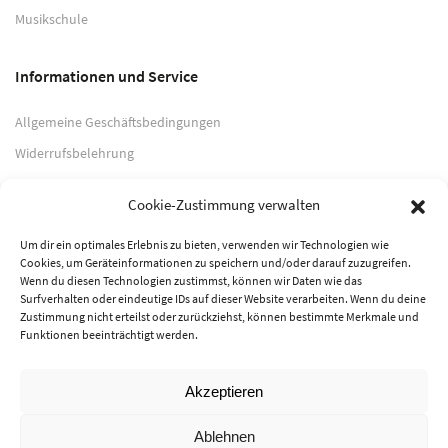
Musikschule
Informationen und Service
Allgemeine Geschäftsbedingungen
Widerrufsbelehrung
Impressum
Cookie-Zustimmung verwalten
Datenschutzerklärung
Um dir ein optimales Erlebnis zu bieten, verwenden wir Technologien wie
Cookies, um Geräteinformationen zu speichern und/oder darauf zuzugreifen.
Zahlungsarten
Wenn du diesen Technologien zustimmst, können wir Daten wie das
Surfverhalten oder eindeutige IDs auf dieser Website verarbeiten. Wenn du deine
PayPal
Zustimmung nicht erteilst oder zurückziehst, können bestimmte Merkmale und
Funktionen beeinträchtigt werden.
Vorkasse
Akzeptieren
© 2026 Musik-Center Pietsch e. K. - Alle Rechte vorbehalten
Ablehnen