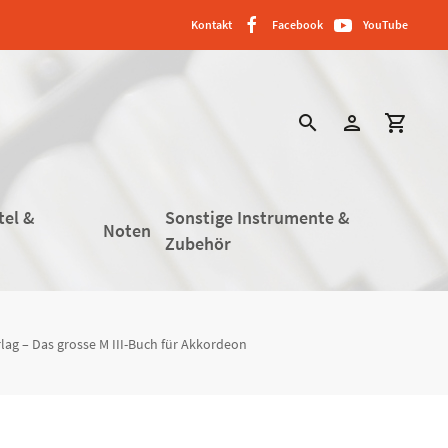
Kontakt
Facebook
YouTube
search
person
shopping_cart
tel &
Sonstige Instrumente &
Noten
Zubehör
lag – Das grosse M III-Buch für Akkordeon