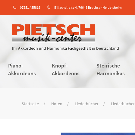
phone
07251 / 55816
location_on
Biffachstraße 4, 76646 Bruchsal-Heidelsheim
Ihr Akkordeon und Harmonika Fachgeschäft in Deutschland
Piano-
Knopf-
Steirische
Akkordeons
Akkordeons
Harmonikas
Startseite
Noten
Liederbücher
Liederbücher