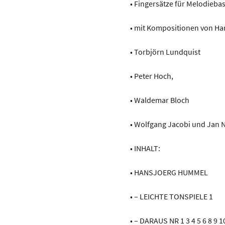
• Fingersätze für Melodiebas
• mit Kompositionen von H
• Torbjörn Lundquist
• Peter Hoch,
• Waldemar Bloch
• Wolfgang Jacobi und Jan 
• INHALT:
• HANSJOERG HUMMEL
• – LEICHTE TONSPIELE 1
• – DARAUS NR 1 3 4 5 6 8 9 1