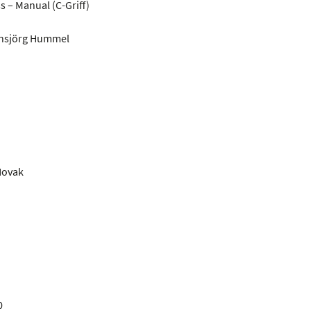
s – Manual (C-Griff)
ansjörg Hummel
Novak
0