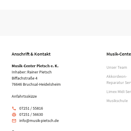
Anschrift & Kontakt
Musik-Cente
Musik-Center Pietsch e. K.
Unser Team
Inhaber: Rainer Pietsch
Akkordeon-
Biffachstraße 4
Reparatur Ser
76646 Bruchsal-Heidelsheim
Limex Midi Ser
Anfahrtsskizze
Musikschule
07251 / 55816
phone
07251 / 56630
print
info@musik-pietsch.de
email