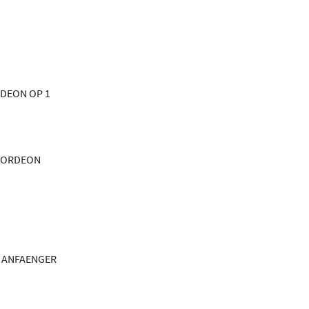
RDEON OP 1
KKORDEON
R ANFAENGER