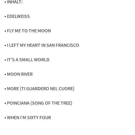
• INHALT:
• EDELWEISS
• FLY ME TO THE MOON
• I LEFT MY HEART IN SAN FRANCISCO
• IT’S A SMALL WORLD
• MOON RIVER
• MORE (TI GUARDERO NEL CUORE)
• POINCIANA (SONG OF THE TREE)
• WHEN I’M SIXTY FOUR