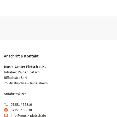
Anschrift & Kontakt
Musik-Center Pietsch e. K.
Inhaber: Rainer Pietsch
Biffachstraße 4
76646 Bruchsal-Heidelsheim
Anfahrtsskizze
07251 / 55816
phone
07251 / 56630
print
info@musik-pietsch.de
email