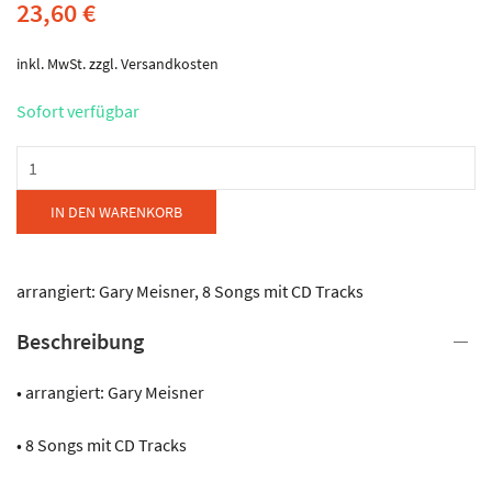
23,60
€
inkl. MwSt.
zzgl.
Versandkosten
Sofort verfügbar
Hal
Leonard
-
IN DEN WARENKORB
All
Time
Hits
arrangiert: Gary Meisner, 8 Songs mit CD Tracks
Menge
Beschreibung
• arrangiert: Gary Meisner
• 8 Songs mit CD Tracks