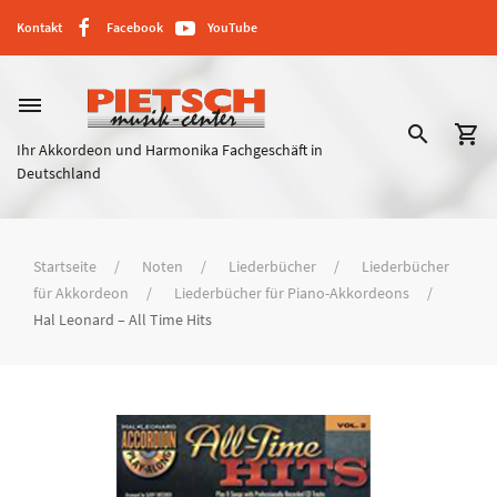
Kontakt
Facebook
YouTube
dehaze
search
shopping_cart
Ihr Akkordeon und Harmonika Fachgeschäft in
Deutschland
Startseite
Noten
Liederbücher
Liederbücher
für Akkordeon
Liederbücher für Piano-Akkordeons
Hal Leonard – All Time Hits