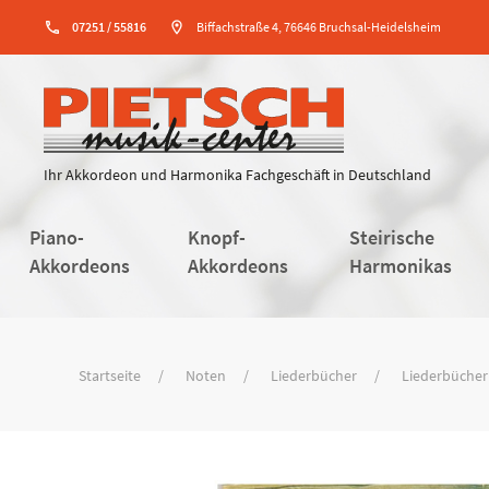
phone
07251 / 55816
location_on
Biffachstraße 4, 76646 Bruchsal-Heidelsheim
Ihr Akkordeon und Harmonika Fachgeschäft in Deutschland
Piano-
Knopf-
Steirische
Akkordeons
Akkordeons
Harmonikas
Startseite
Noten
Liederbücher
Liederbücher