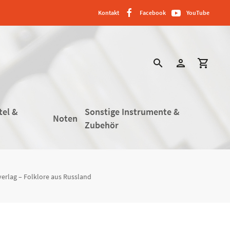
Kontakt
Facebook
YouTube
search
person
shopping_cart
tel &
Sonstige Instrumente &
Noten
Zubehör
verlag – Folklore aus Russland