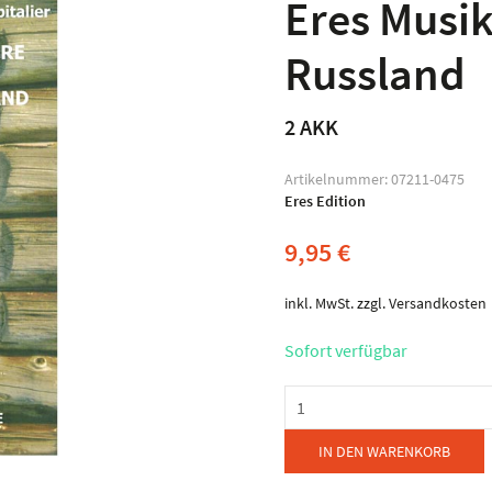
Eres Musik
Russland
2 AKK
Artikelnummer:
07211-0475
Eres Edition
9,95
€
inkl. MwSt.
zzgl.
Versandkosten
Sofort verfügbar
Eres
Musikverlag
-
IN DEN WARENKORB
Folklore