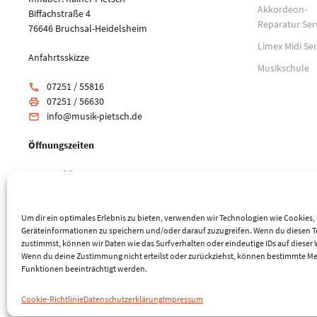
Akkordeon-
Biffachstraße 4
Reparatur Ser
76646 Bruchsal-Heidelsheim
Limex Midi Ser
Anfahrtsskizze
Musikschule
07251 / 55816
phone
07251 / 56630
print
info@musik-pietsch.de
email
Öffnungszeiten
Mo: geschlossen
Di-Fr: 10:00 - 18:00 Uhr
Sa: 9:00 - 14:00 Uhr
Um dir ein optimales Erlebnis zu bieten, verwenden wir Technologien wie Cookies
Geräteinformationen zu speichern und/oder darauf zuzugreifen. Wenn du diesen 
zustimmst, können wir Daten wie das Surfverhalten oder eindeutige IDs auf dieser 
Wenn du deine Zustimmung nicht erteilst oder zurückziehst, können bestimmte M
Funktionen beeinträchtigt werden.
© 2026 Musik-Center Pietsch e. K. - Alle Rechte vorbehalten
Cookie-Richtlinie
Datenschutzerklärung
Impressum