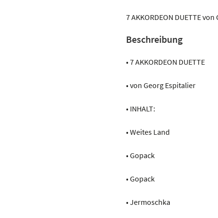
aus
Russland
7 AKKORDEON DUETTE von Ge
Menge
Beschreibung
• 7 AKKORDEON DUETTE
• von Georg Espitalier
• INHALT:
• Weites Land
• Gopack
• Gopack
• Jermoschka