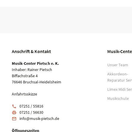
Anschrift & Kontakt
Musik-Cente
Musik-Center Pietsch e. K.
Unser Team
Inhaber: Rainer Pietsch
Akkordeon-
Biffachstraße 4
Reparatur Ser
76646 Bruchsal-Heidelsheim
Limex Midi Ser
Anfahrtsskizze
Musikschule
07251 / 55816
phone
07251 / 56630
print
info@musik-pietsch.de
email
Öffnungszeiten