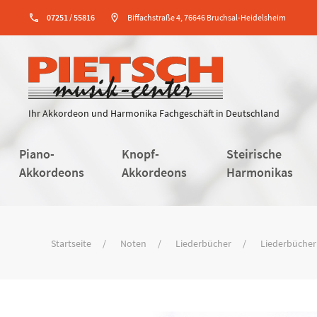
phone
07251 / 55816
location_on
Biffachstraße 4, 76646 Bruchsal-Heidelsheim
Ihr Akkordeon und Harmonika Fachgeschäft in Deutschland
Piano-
Knopf-
Steirische
Akkordeons
Akkordeons
Harmonikas
Startseite
Noten
Liederbücher
Liederbücher