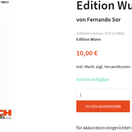
Edition W
von Fernando Sor
Artikelnummer:
07211-0482
Edition Wunn
10,00
€
inkl. MwSt.
zzgl.
Versandkosten
Sofort verfügbar
Edition
Wunn
-
IN DEN WARENKORB
Sechs
Etüden
Menge
für Akkordeon eingerichtet