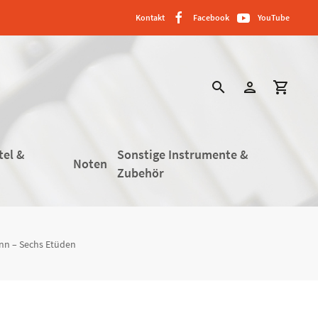
Kontakt
Facebook
YouTube
search
person
shopping_cart
tel &
Sonstige Instrumente &
Noten
Zubehör
nn – Sechs Etüden