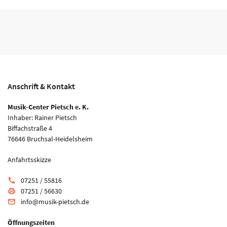
Anschrift & Kontakt
Musik-Center Pietsch e. K.
Inhaber: Rainer Pietsch
Biffachstraße 4
76646 Bruchsal-Heidelsheim
Anfahrtsskizze
07251 / 55816
phone
07251 / 56630
print
info@musik-pietsch.de
email
Öffnungszeiten