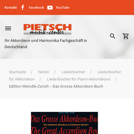
Kontakt
Facebook
YouTube
dehaze
search
shopping_cart
Ihr Akkordeon und Harmonika Fachgeschäft in
Deutschland
Startseite
Noten
Liederbücher
Liederbücher
für Akkordeon
Liederbücher für Piano-Akkordeons
Edition Melodie Zürich – Das Grosse Akkordeon-Buch