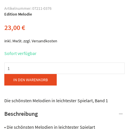
Artikelnummer:
07211-0376
Edition Melodie
23,00
€
inkl. MwSt.
zzgl.
Versandkosten
Sofort verfügbar
Edition
Melodie
Zürich
IN DEN WARENKORB
-
Das
Grosse
Die schönsten Melodien in leichtester Spielart, Band 1
Akkordeon-
Beschreibung
Buch
Menge
• Die schönsten Melodien in leichtester Spielart