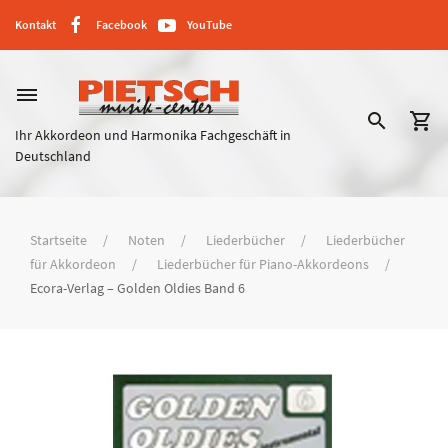
Kontakt
Facebook
YouTube
dehaze
search
shopping_cart
Ihr Akkordeon und Harmonika Fachgeschäft in
Deutschland
Startseite
Noten
Liederbücher
Liederbücher
für Akkordeon
Liederbücher für Piano-Akkordeons
Ecora-Verlag – Golden Oldies Band 6