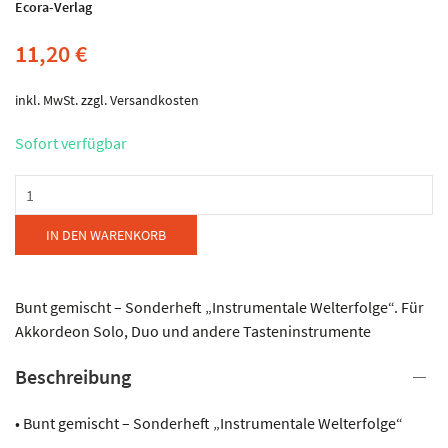
Ecora-Verlag
11,20
€
inkl. MwSt.
zzgl.
Versandkosten
Sofort verfügbar
Ecora-
Verlag
-
IN DEN WARENKORB
Golden
Oldies
Band
Bunt gemischt – Sonderheft „Instrumentale Welterfolge“. Für
6
Akkordeon Solo, Duo und andere Tasteninstrumente
Menge
Beschreibung
• Bunt gemischt – Sonderheft „Instrumentale Welterfolge“