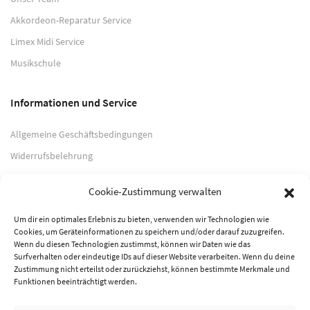
Akkordeon-Reparatur Service
Limex Midi Service
Musikschule
Informationen und Service
Allgemeine Geschäftsbedingungen
Widerrufsbelehrung
Impressum
Cookie-Zustimmung verwalten
Datenschutzerklärung
Um dir ein optimales Erlebnis zu bieten, verwenden wir Technologien wie
Cookies, um Geräteinformationen zu speichern und/oder darauf zuzugreifen.
Zahlungsarten
Wenn du diesen Technologien zustimmst, können wir Daten wie das
Surfverhalten oder eindeutige IDs auf dieser Website verarbeiten. Wenn du deine
PayPal
Zustimmung nicht erteilst oder zurückziehst, können bestimmte Merkmale und
Funktionen beeinträchtigt werden.
Vorkasse