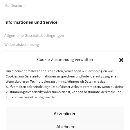
Musikschule
Informationen und Service
Allgemeine Geschäftsbedingungen
Widerrufsbelehrung
Impressum
Cookie-Zustimmung verwalten
Datenschutzerklärung
Um dir ein optimales Erlebnis zu bieten, verwenden wir Technologien wie
Cookies, um Geräteinformationen zu speichern und/oder darauf zuzugreifen.
Zahlungsarten
Wenn du diesen Technologien zustimmst, können wir Daten wie das
Surfverhalten oder eindeutige IDs auf dieser Website verarbeiten. Wenn du deine
PayPal
Zustimmung nicht erteilst oder zurückziehst, können bestimmte Merkmale und
Funktionen beeinträchtigt werden.
Vorkasse
Akzeptieren
© 2026 Musik-Center Pietsch e. K. - Alle Rechte vorbehalten
Ablehnen