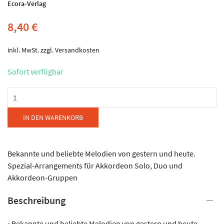
Ecora-Verlag
8,40
€
inkl. MwSt.
zzgl.
Versandkosten
Sofort verfügbar
Ecora-
Verlag
-
IN DEN WARENKORB
Bunt
gemischt
Band
Bekannte und beliebte Melodien von gestern und heute.
18
Spezial-Arrangements für Akkordeon Solo, Duo und
Menge
Akkordeon-Gruppen
Beschreibung
• Bekannte und beliebte Melodien von gestern und heute