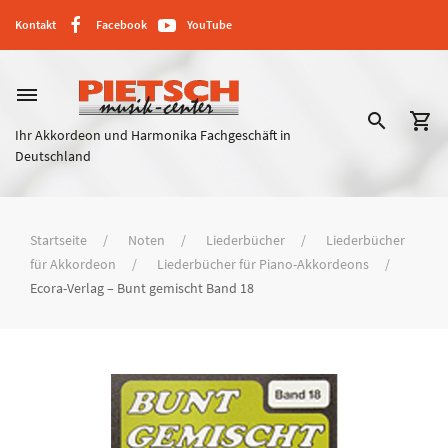
Kontakt
Facebook
YouTube
dehaze
search
shopping_cart
Ihr Akkordeon und Harmonika Fachgeschäft in
Deutschland
Startseite
Noten
Liederbücher
Liederbücher
für Akkordeon
Liederbücher für Piano-Akkordeons
Ecora-Verlag – Bunt gemischt Band 18