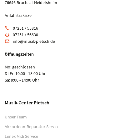
76646 Bruchsal-Heidelsheim
Anfahrtsskizze
07251 / 55816
phone
07251 / 56630
print
info@musik-pietsch.de
email
Öffnungszeiten
Mo: geschlossen
Di-Fr: 10:00 - 18:00 Uhr
Sa: 9:00 - 14:00 Uhr
Musik-Center Pietsch
Unser Team
Akkordeon-Reparatur Service
Limex Midi Service