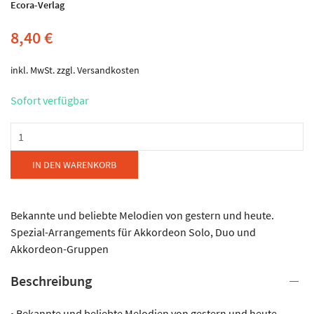
Ecora-Verlag
8,40
€
inkl. MwSt.
zzgl.
Versandkosten
Sofort verfügbar
Ecora-
Verlag
-
IN DEN WARENKORB
Bunt
gemischt
Band
Bekannte und beliebte Melodien von gestern und heute.
16
Spezial-Arrangements für Akkordeon Solo, Duo und
Menge
Akkordeon-Gruppen
Beschreibung
• Bekannte und beliebte Melodien von gestern und heute