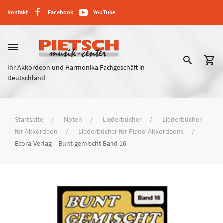
Kontakt
Facebook
YouTube
dehaze
search
shopping_cart
Ihr Akkordeon und Harmonika Fachgeschäft in
Deutschland
Startseite
Noten
Liederbücher
Liederbücher
für Akkordeon
Liederbücher für Piano-Akkordeons
Ecora-Verlag – Bunt gemischt Band 16