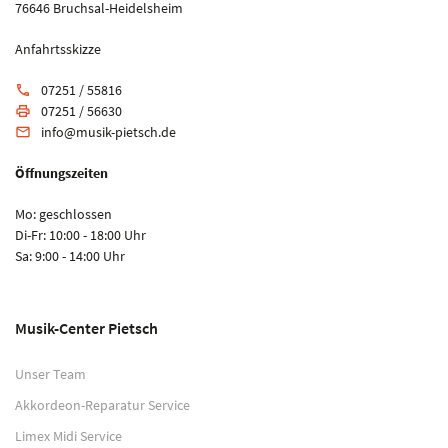
76646 Bruchsal-Heidelsheim
Anfahrtsskizze
07251 / 55816
phone
07251 / 56630
print
info@musik-pietsch.de
email
Öffnungszeiten
Mo: geschlossen
Di-Fr: 10:00 - 18:00 Uhr
Sa: 9:00 - 14:00 Uhr
Musik-Center Pietsch
Unser Team
Akkordeon-Reparatur Service
Limex Midi Service