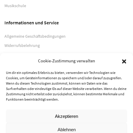
Musikschule
Informationen und Service
Allgemeine Geschäftsbedingungen
Widerrufsbelehrung
Impressum
Cookie-Zustimmung verwalten
Datenschutzerklärung
Um dir ein optimales Erlebnis zu bieten, verwenden wir Technologien wie
Cookies, um Geräteinformationen zu speichern und/oder darauf zuzugreifen.
Zahlungsarten
Wenn du diesen Technologien zustimmst, können wir Daten wie das
Surfverhalten oder eindeutige IDs auf dieser Website verarbeiten. Wenn du deine
PayPal
Zustimmung nicht erteilst oder zurückziehst, können bestimmte Merkmale und
Funktionen beeinträchtigt werden.
Vorkasse
Akzeptieren
© 2026 Musik-Center Pietsch e. K. - Alle Rechte vorbehalten
Ablehnen