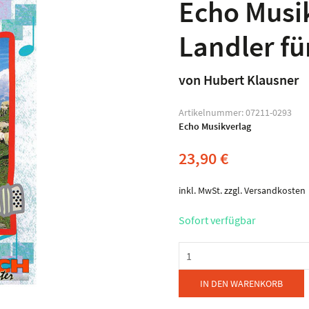
Echo Musik
Landler f
von Hubert Klausner
Artikelnummer:
07211-0293
Echo Musikverlag
23,90
€
inkl. MwSt.
zzgl.
Versandkosten
Sofort verfügbar
Echo
Musikverlag
-
IN DEN WARENKORB
Zillertaler