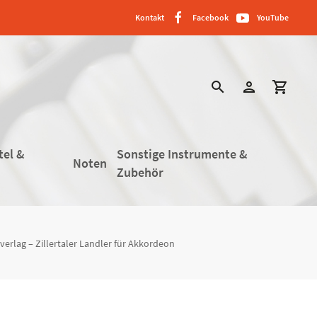
Kontakt
Facebook
YouTube
search
person
shopping_cart
tel &
Sonstige Instrumente &
Noten
Zubehör
verlag – Zillertaler Landler für Akkordeon