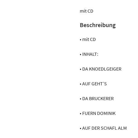
Landler
für
mit CD
Akkordeon
Beschreibung
Menge
• mit CD
• INHALT:
• DA KNOEDLGEIGER
• AUF GEHT’S
• DA BRUCKERER
• FUERN DOMINIK
• AUF DER SCHAFL ALM