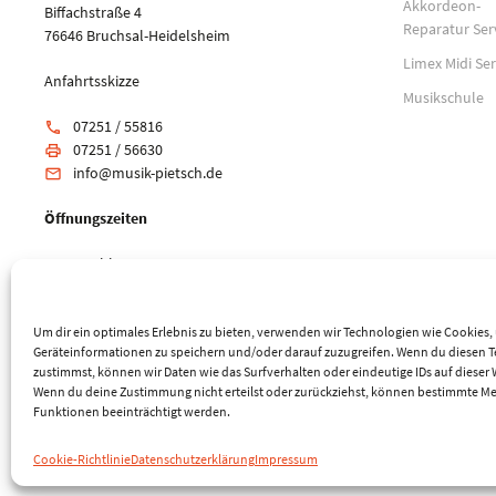
Akkordeon-
Biffachstraße 4
Reparatur Ser
76646 Bruchsal-Heidelsheim
Limex Midi Ser
Anfahrtsskizze
Musikschule
07251 / 55816
phone
07251 / 56630
print
info@musik-pietsch.de
email
Öffnungszeiten
Mo: geschlossen
Di-Fr: 10:00 - 18:00 Uhr
Sa: 9:00 - 14:00 Uhr
Um dir ein optimales Erlebnis zu bieten, verwenden wir Technologien wie Cookies
Geräteinformationen zu speichern und/oder darauf zuzugreifen. Wenn du diesen 
zustimmst, können wir Daten wie das Surfverhalten oder eindeutige IDs auf dieser 
Wenn du deine Zustimmung nicht erteilst oder zurückziehst, können bestimmte M
Funktionen beeinträchtigt werden.
© 2026 Musik-Center Pietsch e. K. - Alle Rechte vorbehalten
Cookie-Richtlinie
Datenschutzerklärung
Impressum