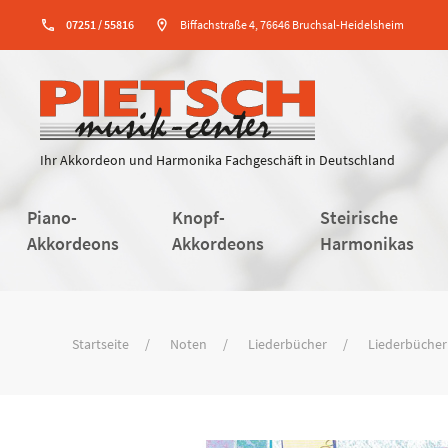
phone
07251 / 55816
location_on
Biffachstraße 4, 76646 Bruchsal-Heidelsheim
Ihr Akkordeon und Harmonika Fachgeschäft in Deutschland
Piano-
Knopf-
Steirische
Akkordeons
Akkordeons
Harmonikas
Startseite
Noten
Liederbücher
Liederbücher