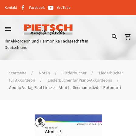
Kontakt
Facebook
YouTube
dehaze
search
shopping_cart
Ihr Akkordeon und Harmonika Fachgeschäft in
Deutschland
Startseite
Noten
Liederbücher
Liederbücher
für Akkordeon
Liederbücher für Piano-Akkordeons
Apollo Verlag Paul Lincke – Ahoi ! – Seemannslieder-Potpourri