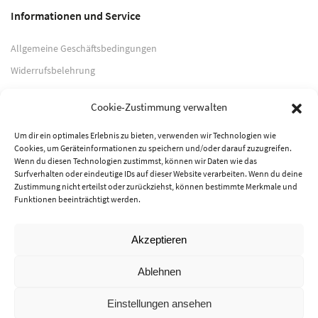
Informationen und Service
Allgemeine Geschäftsbedingungen
Widerrufsbelehrung
Impressum
Cookie-Zustimmung verwalten
Datenschutzerklärung
Um dir ein optimales Erlebnis zu bieten, verwenden wir Technologien wie
Cookies, um Geräteinformationen zu speichern und/oder darauf zuzugreifen.
Zahlungsarten
Wenn du diesen Technologien zustimmst, können wir Daten wie das
Surfverhalten oder eindeutige IDs auf dieser Website verarbeiten. Wenn du deine
PayPal
Zustimmung nicht erteilst oder zurückziehst, können bestimmte Merkmale und
Funktionen beeinträchtigt werden.
Vorkasse
Akzeptieren
© 2026 Musik-Center Pietsch e. K. - Alle Rechte vorbehalten
Ablehnen
Einstellungen ansehen