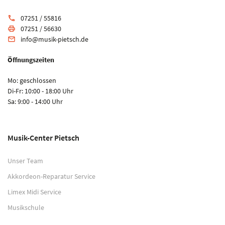
07251 / 55816
phone
07251 / 56630
print
info@musik-pietsch.de
email
Öffnungszeiten
Mo: geschlossen
Di-Fr: 10:00 - 18:00 Uhr
Sa: 9:00 - 14:00 Uhr
Musik-Center Pietsch
Unser Team
Akkordeon-Reparatur Service
Limex Midi Service
Musikschule