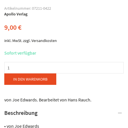
Artikelnummer:
07211-0422
Apollo Verlag
9,00
€
inkl. MwSt.
zzgl.
Versandkosten
Sofort verfügbar
Apollo
Verlag
Paul
IN DEN WARENKORB
Lincke
-
Ahoi
von Joe Edwards. Bearbeitet von Hans Rauch.
!
Beschreibung
-
Seemannslieder-
• von Joe Edwards
Potpourri