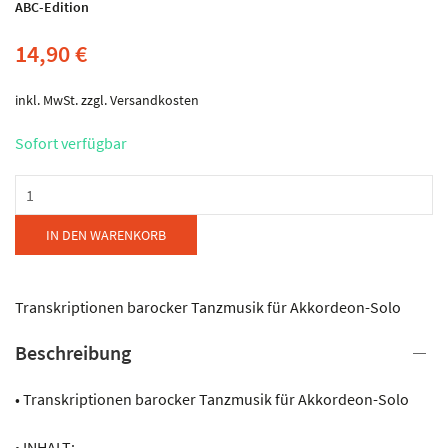
ABC-Edition
14,90
€
inkl. MwSt.
zzgl.
Versandkosten
Sofort verfügbar
ABC-
Edition
-
IN DEN WARENKORB
BAROCK
PAR
EXCELLENCE
Transkriptionen barocker Tanzmusik für Akkordeon-Solo
Menge
Beschreibung
• Transkriptionen barocker Tanzmusik für Akkordeon-Solo
• INHALT: