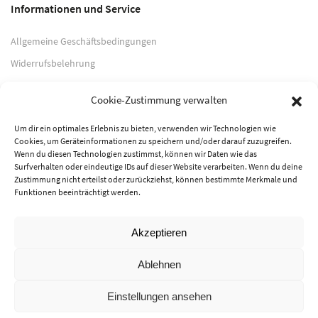
Informationen und Service
Allgemeine Geschäftsbedingungen
Widerrufsbelehrung
Impressum
Cookie-Zustimmung verwalten
Datenschutzerklärung
Um dir ein optimales Erlebnis zu bieten, verwenden wir Technologien wie
Cookies, um Geräteinformationen zu speichern und/oder darauf zuzugreifen.
Zahlungsarten
Wenn du diesen Technologien zustimmst, können wir Daten wie das
Surfverhalten oder eindeutige IDs auf dieser Website verarbeiten. Wenn du deine
PayPal
Zustimmung nicht erteilst oder zurückziehst, können bestimmte Merkmale und
Funktionen beeinträchtigt werden.
Vorkasse
Akzeptieren
© 2026 Musik-Center Pietsch e. K. - Alle Rechte vorbehalten
Ablehnen
Einstellungen ansehen