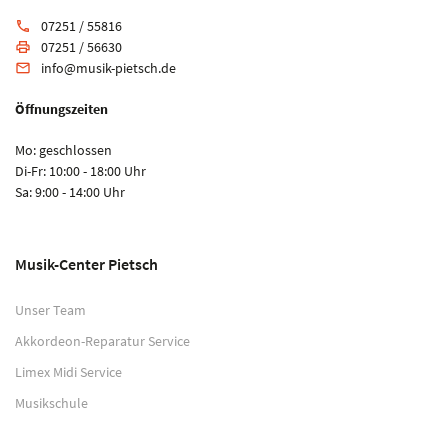
07251 / 55816
phone
07251 / 56630
print
info@musik-pietsch.de
email
Öffnungszeiten
Mo: geschlossen
Di-Fr: 10:00 - 18:00 Uhr
Sa: 9:00 - 14:00 Uhr
Musik-Center Pietsch
Unser Team
Akkordeon-Reparatur Service
Limex Midi Service
Musikschule