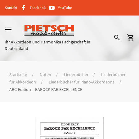
Kontakt
Facebook
YouTube
dehaze
search
shopping_cart
Ihr Akkordeon und Harmonika Fachgeschäft in
Deutschland
Startseite
Noten
Liederbücher
Liederbücher
für Akkordeon
Liederbücher für Piano-Akkordeons
ABC-Edition – BAROCK PAR EXCELLENCE