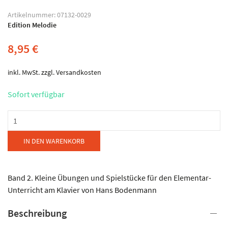
Artikelnummer:
07132-0029
Edition Melodie
8,95
€
inkl. MwSt.
zzgl.
Versandkosten
Sofort verfügbar
Edition
Melodie
Zürich
IN DEN WARENKORB
-
Bodenmann
-
Band 2. Kleine Übungen und Spielstücke für den Elementar-
Übung
Unterricht am Klavier von Hans Bodenmann
macht
Beschreibung
den
Meister