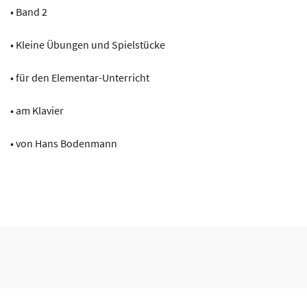
• Band 2
Menge
• Kleine Übungen und Spielstücke
• für den Elementar-Unterricht
• am Klavier
• von Hans Bodenmann