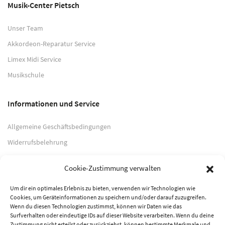
Musik-Center Pietsch
Unser Team
Akkordeon-Reparatur Service
Limex Midi Service
Musikschule
Informationen und Service
Allgemeine Geschäftsbedingungen
Widerrufsbelehrung
Impressum
Cookie-Zustimmung verwalten
Datenschutzerklärung
Um dir ein optimales Erlebnis zu bieten, verwenden wir Technologien wie
Cookies, um Geräteinformationen zu speichern und/oder darauf zuzugreifen.
Zahlungsarten
Wenn du diesen Technologien zustimmst, können wir Daten wie das
Surfverhalten oder eindeutige IDs auf dieser Website verarbeiten. Wenn du deine
PayPal
Zustimmung nicht erteilst oder zurückziehst, können bestimmte Merkmale und