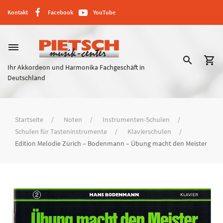
Kontakt
Facebook
YouTube
dehaze
search
shopping_cart
Ihr Akkordeon und Harmonika Fachgeschäft in
Deutschland
Startseite
Noten
Instrumenten-Schulen
Schulen für Tasteninstrumente
Klavierschulen
Edition Melodie Zürich – Bodenmann – Übung macht den Meister