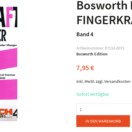
Bosworth 
FINGERKR
Band 4
Artikelnummer:
07132-0071
Bosworth Edition
7,95
€
inkl. MwSt.
zzgl.
Versandkosten
Sofort verfügbar
Bosworth
Edition
-
IN DEN WARENKORB
FINGERKRAFT