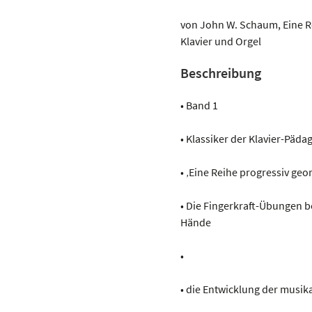
Fingerpower
Menge
von John W. Schaum, Eine R
Klavier und Orgel
Beschreibung
• Band 1
• Klassiker der Klavier-Päd
• ‚Eine Reihe progressiv ge
• Die Fingerkraft-Übungen b
Hände
•
• die Entwicklung der musik