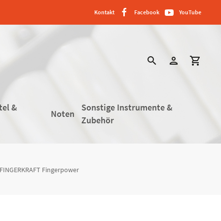
Kontakt
Facebook
YouTube
search
person
shopping_cart
tel &
Sonstige Instrumente &
Noten
Zubehör
– FINGERKRAFT Fingerpower