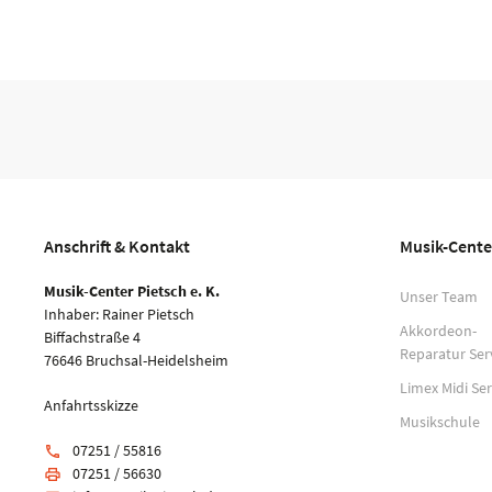
Anschrift & Kontakt
Musik-Cente
Musik-Center Pietsch e. K.
Unser Team
Inhaber: Rainer Pietsch
Akkordeon-
Biffachstraße 4
Reparatur Ser
76646 Bruchsal-Heidelsheim
Limex Midi Ser
Anfahrtsskizze
Musikschule
07251 / 55816
phone
07251 / 56630
print