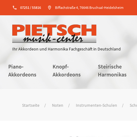
phone
07251 / 55816
location_on
Biffachstraße 4, 76646 Bruchsal-Heidelsheim
Ihr Akkordeon und Harmonika Fachgeschäft in Deutschland
Piano-
Knopf-
Steirische
Akkordeons
Akkordeons
Harmonikas
Startseite
Noten
Instrumenten-Schulen
Sch