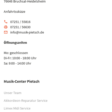
76646 Bruchsal-Heidelsheim
Anfahrtsskizze
07251 / 55816
phone
07251 / 56630
print
info@musik-pietsch.de
email
Öffnungszeiten
Mo: geschlossen
Di-Fr: 10:00 - 18:00 Uhr
Sa: 9:00 - 14:00 Uhr
Musik-Center Pietsch
Unser Team
Akkordeon-Reparatur Service
Limex Midi Service