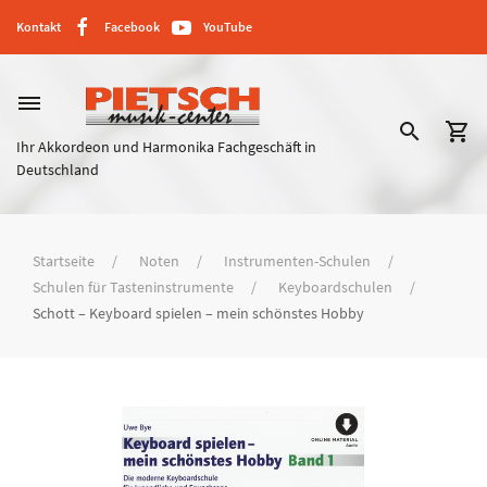
Kontakt
Facebook
YouTube
dehaze
search
shopping_cart
Ihr Akkordeon und Harmonika Fachgeschäft in
Deutschland
Startseite
Noten
Instrumenten-Schulen
Schulen für Tasteninstrumente
Keyboardschulen
Schott – Keyboard spielen – mein schönstes Hobby