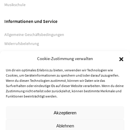
Musikschule
Informationen und Service
Allgemeine Geschäftsbedingungen
Widerrufsbelehrung
Impressum
Cookie-Zustimmung verwalten
Datenschutzerklärung
Um dir ein optimales Erlebnis zu bieten, verwenden wir Technologien wie
Cookies, um Geräteinformationen zu speichern und/oder darauf zuzugreifen.
Zahlungsarten
Wenn du diesen Technologien zustimmst, können wir Daten wie das
Surfverhalten oder eindeutige IDs auf dieser Website verarbeiten. Wenn du deine
PayPal
Zustimmung nicht erteilst oder zurückziehst, können bestimmte Merkmale und
Funktionen beeinträchtigt werden.
Vorkasse
Akzeptieren
© 2026 Musik-Center Pietsch e. K. - Alle Rechte vorbehalten
Ablehnen