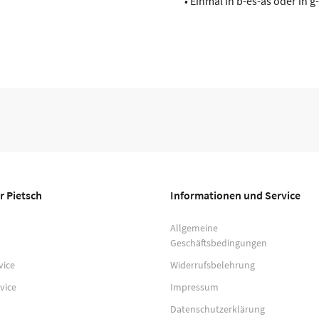
• Einmal in b-es-as oder in g-
r Pietsch
Informationen und Service
Allgemeine
Geschäftsbedingungen
vice
Widerrufsbelehrung
vice
Impressum
Datenschutzerklärung