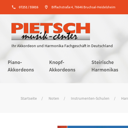
phone
07251 / 55816
location_on
Biffachstraße 4, 76646 Bruchsal-Heidelsheim
Ihr Akkordeon und Harmonika Fachgeschäft in Deutschland
Piano-
Knopf-
Steirische
Akkordeons
Akkordeons
Harmonikas
Startseite
Noten
Instrumenten-Schulen
Har