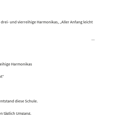
 drei- und vierreihige Harmonikas, „Aller Anfang leicht
rreihige Harmonikas
ht“
entstand diese Schule.
en täglich Umgang.