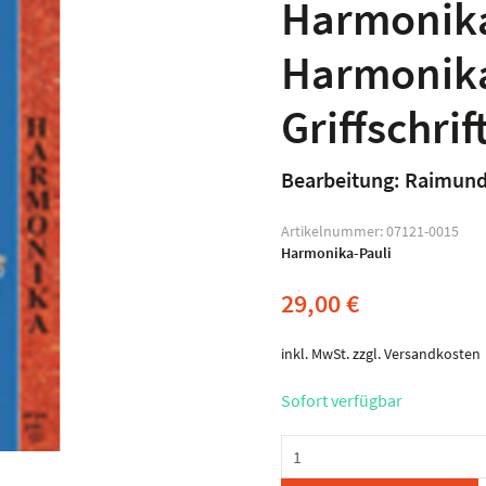
Harmonika
Harmonika
Griffschrif
Bearbeitung: Raimund
Artikelnummer:
07121-0015
Harmonika-Pauli
29,00
€
inkl. MwSt.
zzgl.
Versandkosten
Sofort verfügbar
Harmonika-
Pauli