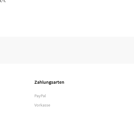
c-f.
Zahlungsarten
PayPal
Vorkasse