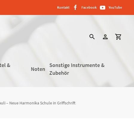
Kontakt
Facebook
YouTube
search
person
shopping_cart
tel &
Sonstige Instrumente &
Noten
Zubehör
li – Neue Harmonika Schule in Griffschrift