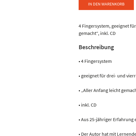
-
IN DEN WARENKORB
Neue
Harmonika
Schule
4 Fingersystem, geeignet für
in
gemacht“, inkl. CD
Griffschrift
Beschreibung
Menge
• 4 Fingersystem
• geeignet für drei- und vie
• „Aller Anfang leicht gemac
• inkl. CD
• Aus 25-jähriger Erfahrung 
• Der Autor hat mit Lernend