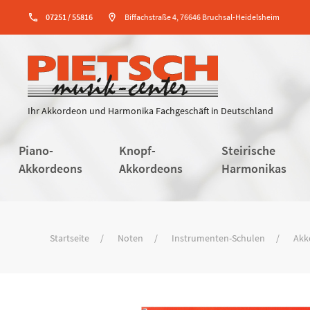
phone
07251 / 55816
location_on
Biffachstraße 4, 76646 Bruchsal-Heidelsheim
Ihr Akkordeon und Harmonika Fachgeschäft in Deutschland
Piano-
Knopf-
Steirische
Akkordeons
Akkordeons
Harmonikas
Startseite
Noten
Instrumenten-Schulen
Akk