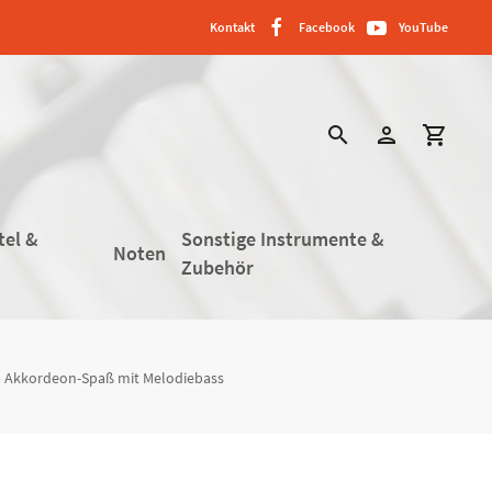
Kontakt
Facebook
YouTube
search
person
shopping_cart
tel &
Sonstige Instrumente &
Noten
Zubehör
– Akkordeon-Spaß mit Melodiebass