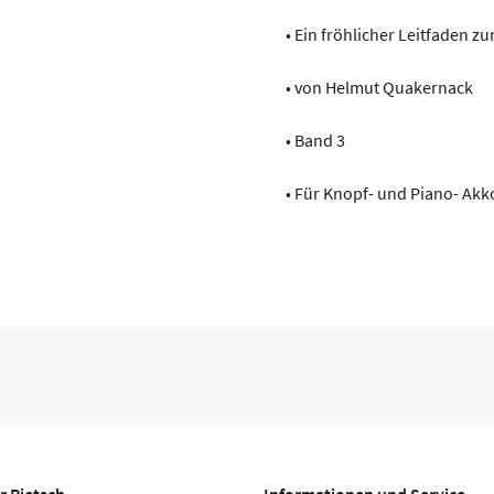
• Ein fröhlicher Leitfaden 
• von Helmut Quakernack
• Band 3
• Für Knopf- und Piano- Ak