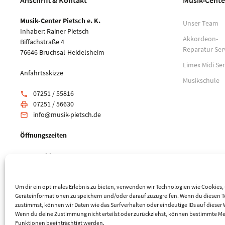
Anschrift & Kontakt
Musik-Cente
Musik-Center Pietsch e. K.
Unser Team
Inhaber: Rainer Pietsch
Akkordeon-
Biffachstraße 4
Reparatur Ser
76646 Bruchsal-Heidelsheim
Limex Midi Ser
Anfahrtsskizze
Musikschule
07251 / 55816
phone
07251 / 56630
print
info@musik-pietsch.de
email
Öffnungszeiten
Mo: geschlossen
Di-Fr: 10:00 - 18:00 Uhr
Sa: 9:00 - 14:00 Uhr
Um dir ein optimales Erlebnis zu bieten, verwenden wir Technologien wie Cookies
Geräteinformationen zu speichern und/oder darauf zuzugreifen. Wenn du diesen 
zustimmst, können wir Daten wie das Surfverhalten oder eindeutige IDs auf dieser 
Wenn du deine Zustimmung nicht erteilst oder zurückziehst, können bestimmte M
Funktionen beeinträchtigt werden.