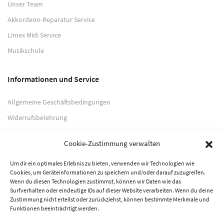
Unser Team
Akkordeon-Reparatur Service
Limex Midi Service
Musikschule
Informationen und Service
Allgemeine Geschäftsbedingungen
Widerrufsbelehrung
Impressum
Cookie-Zustimmung verwalten
Datenschutzerklärung
Um dir ein optimales Erlebnis zu bieten, verwenden wir Technologien wie
Cookies, um Geräteinformationen zu speichern und/oder darauf zuzugreifen.
Zahlungsarten
Wenn du diesen Technologien zustimmst, können wir Daten wie das
Surfverhalten oder eindeutige IDs auf dieser Website verarbeiten. Wenn du deine
PayPal
Zustimmung nicht erteilst oder zurückziehst, können bestimmte Merkmale und
Funktionen beeinträchtigt werden.
Vorkasse