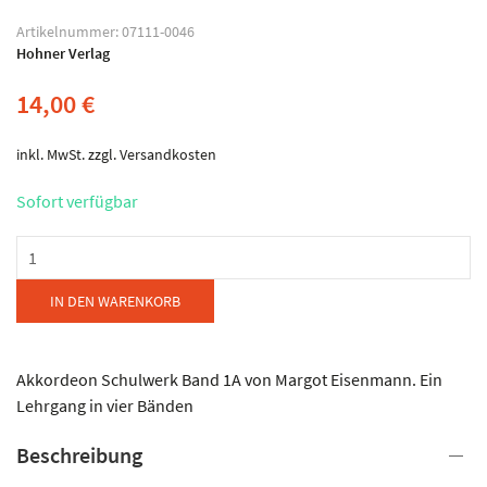
Artikelnummer:
07111-0046
Hohner Verlag
14,00
€
inkl. MwSt.
zzgl.
Versandkosten
Sofort verfügbar
Hohner
Verlag
Mainz
IN DEN WARENKORB
-
Eisenmann
-
Akkordeon Schulwerk Band 1A von Margot Eisenmann. Ein
Akkordeon
Lehrgang in vier Bänden
Schulwerk
Beschreibung
Menge