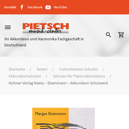
Kontakt
Facebook
YouTube
dehaze
search
shopping_cart
Ihr Akkordeon und Harmonika Fachgeschäft in
Deutschland
Startseite
Noten
Instrumenten-Schulen
Akkordeonschulen
Schulen für Piano-Akkordeons
Hohner Verlag Mainz – Eisenmann – Akkordeon Schulwerk