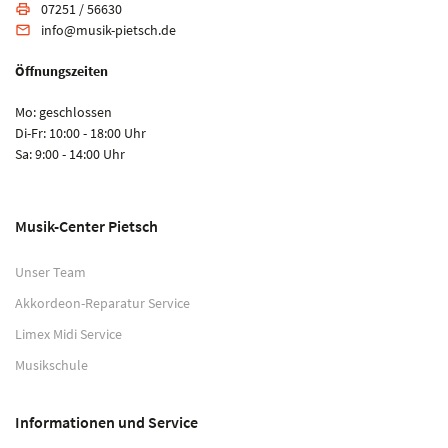
07251 / 56630
print
info@musik-pietsch.de
email
Öffnungszeiten
Mo: geschlossen
Di-Fr: 10:00 - 18:00 Uhr
Sa: 9:00 - 14:00 Uhr
Musik-Center Pietsch
Unser Team
Akkordeon-Reparatur Service
Limex Midi Service
Musikschule
Informationen und Service