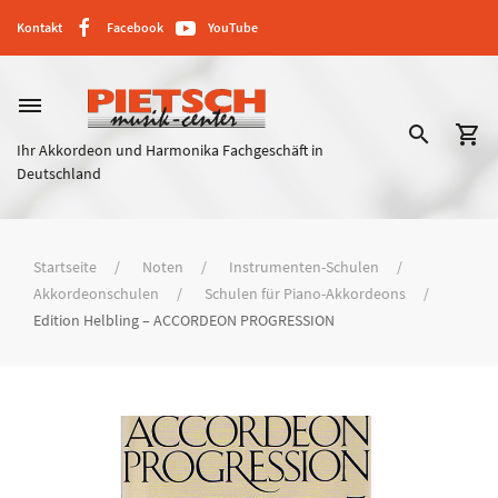
Kontakt
Facebook
YouTube
dehaze
search
shopping_cart
Ihr Akkordeon und Harmonika Fachgeschäft in
Deutschland
Startseite
Noten
Instrumenten-Schulen
Akkordeonschulen
Schulen für Piano-Akkordeons
Edition Helbling – ACCORDEON PROGRESSION