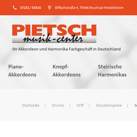
phone
07251 / 55816
location_on
Biffachstraße 4, 76646 Bruchsal-Heidelsheim
Ihr Akkordeon und Harmonika Fachgeschäft in Deutschland
Piano-
Knopf-
Steirische
Akkordeons
Akkordeons
Harmonikas
Startseite
Drums
Orff
Glockenspiele
S