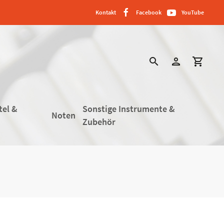
Kontakt
Facebook
YouTube
search
person
shopping_cart
tel &
Sonstige Instrumente &
Noten
Zubehör