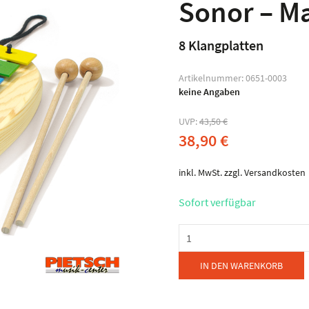
Sonor – M
8 Klangplatten
Artikelnummer:
0651-0003
keine Angaben
UVP:
43,50
€
38,90
€
inkl. MwSt.
zzgl.
Versandkosten
Sofort verfügbar
Sonor
-
Mausglockenspiel
IN DEN WARENKORB
Menge