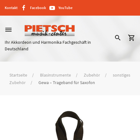
Kontakt
Facebook
YouTube
dehaze
search
shopping_cart
Ihr Akkordeon und Harmonika Fachgeschäft in
Deutschland
Startseite
Blasinstrumente
Zubehör
sonstiges
Zubehör
Gewa – Trageband für Saxofon