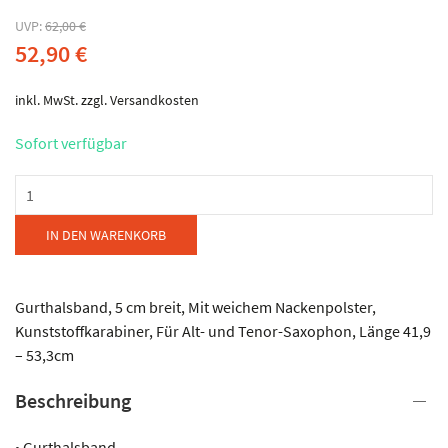
UVP:
62,00
€
52,90
€
inkl. MwSt.
zzgl.
Versandkosten
Sofort verfügbar
Gewa
-
Trageband
IN DEN WARENKORB
für
Saxofon
Menge
Gurthalsband, 5 cm breit, Mit weichem Nackenpolster,
Kunststoffkarabiner, Für Alt- und Tenor-Saxophon, Länge 41,9
– 53,3cm
Beschreibung
• Gurthalsband