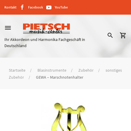
Kontakt
Facebook
YouTube
dehaze
search
shopping_cart
Ihr Akkordeon und Harmonika Fachgeschäft in
Deutschland
Startseite
Blasinstrumente
Zubehör
sonstiges
Zubehör
GEWA – Marschnotenhalter