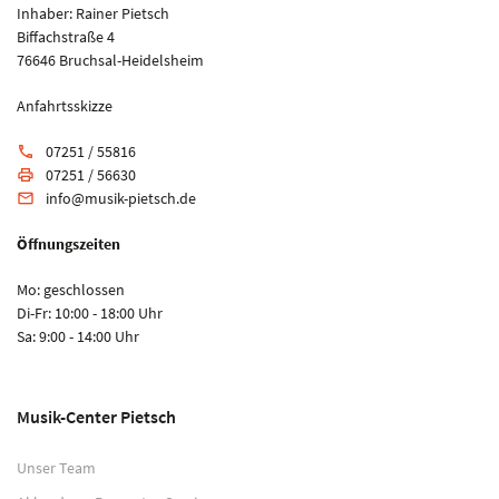
Inhaber: Rainer Pietsch
Biffachstraße 4
76646 Bruchsal-Heidelsheim
Anfahrtsskizze
07251 / 55816
phone
07251 / 56630
print
info@musik-pietsch.de
email
Öffnungszeiten
Mo: geschlossen
Di-Fr: 10:00 - 18:00 Uhr
Sa: 9:00 - 14:00 Uhr
Musik-Center Pietsch
Unser Team