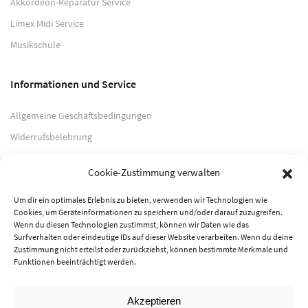
Akkordeon-Reparatur Service
Limex Midi Service
Musikschule
Informationen und Service
Allgemeine Geschäftsbedingungen
Widerrufsbelehrung
Impressum
Cookie-Zustimmung verwalten
Datenschutzerklärung
Um dir ein optimales Erlebnis zu bieten, verwenden wir Technologien wie
Cookies, um Geräteinformationen zu speichern und/oder darauf zuzugreifen.
Zahlungsarten
Wenn du diesen Technologien zustimmst, können wir Daten wie das
Surfverhalten oder eindeutige IDs auf dieser Website verarbeiten. Wenn du deine
PayPal
Zustimmung nicht erteilst oder zurückziehst, können bestimmte Merkmale und
Funktionen beeinträchtigt werden.
Vorkasse
Akzeptieren