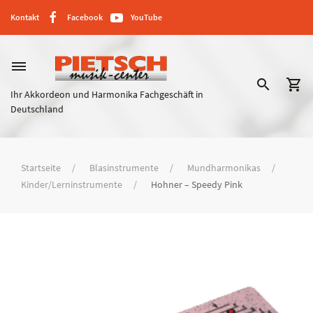
Kontakt
Facebook
YouTube
dehaze
search
shopping_cart
Ihr Akkordeon und Harmonika Fachgeschäft in
Deutschland
Startseite
Blasinstrumente
Mundharmonikas
Kinder/Lerninstrumente
Hohner – Speedy Pink