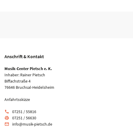
Anschrift & Kontakt
Musik-Center Pietsch e. K.
Inhaber: Rainer Pietsch
Biffachstraße 4
76646 Bruchsal-Heidelsheim
Anfahrtsskizze
07251 / 55816
phone
07251 / 56630
print
info@musik-pietsch.de
email