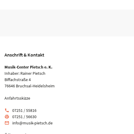
Anschrift & Kontakt
Musik-Center Pietsch e. K.
Inhaber: Rainer Pietsch
Biffachstraße 4
76646 Bruchsal-Heidelsheim
Anfahrtsskizze
07251 / 55816
phone
07251 / 56630
print
info@musik-pietsch.de
email