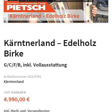
Kärntnerland – Edelholz
Birke
G/C/F/B, inkl. Vollausstattung
Artikelnummer:
022-0741
Kärntnerland
UVP:
5.810,00
€
4.990,00
€
inkl. MwSt.
zzgl.
Versandkosten