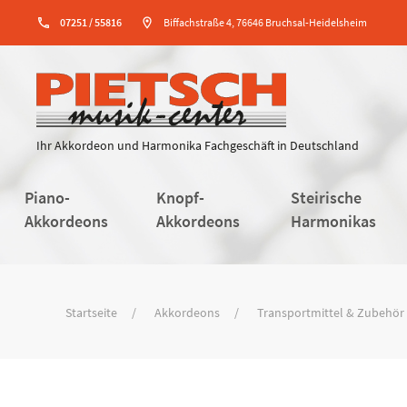
phone
07251 / 55816
location_on
Biffachstraße 4, 76646 Bruchsal-Heidelsheim
Ihr Akkordeon und Harmonika Fachgeschäft in Deutschland
Piano-
Knopf-
Steirische
Akkordeons
Akkordeons
Harmonikas
Startseite
Akkordeons
Transportmittel & Zubehör