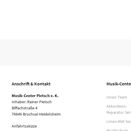
Anschrift & Kontakt
Musik-Cente
Musik-Center Pietsch e. K.
Unser Team
Inhaber: Rainer Pietsch
Akkordeon-
Biffachstraße 4
Reparatur Ser
76646 Bruchsal-Heidelsheim
Limex Midi Ser
Anfahrtsskizze
Musikschule