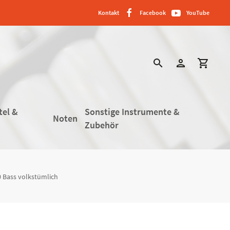
Kontakt
Facebook
YouTube
search
person
shopping_cart
tel &
Sonstige Instrumente &
Noten
Zubehör
0 Bass volkstümlich