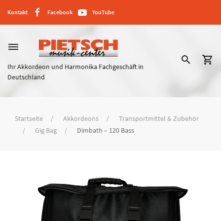
Kontakt
Facebook
YouTube
dehaze
search
shopping_cart
Ihr Akkordeon und Harmonika Fachgeschäft in
Deutschland
Startseite
Akkordeons
Transportmittel & Zubehör
Gig Bag
Dimbath – 120 Bass