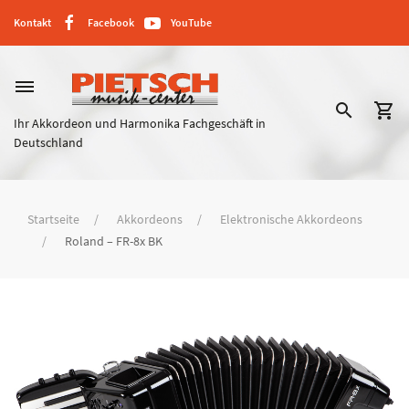
Kontakt
Facebook
YouTube
dehaze
search
shopping_cart
Ihr Akkordeon und Harmonika Fachgeschäft in
Deutschland
Startseite
Akkordeons
Elektronische Akkordeons
Roland – FR-8x BK