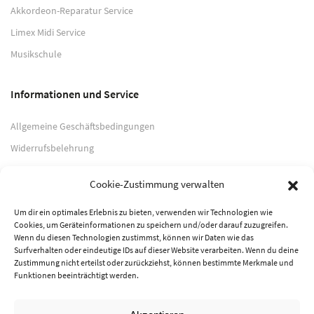
Akkordeon-Reparatur Service
Limex Midi Service
Musikschule
Informationen und Service
Allgemeine Geschäftsbedingungen
Widerrufsbelehrung
Impressum
Cookie-Zustimmung verwalten
Datenschutzerklärung
Um dir ein optimales Erlebnis zu bieten, verwenden wir Technologien wie
Cookies, um Geräteinformationen zu speichern und/oder darauf zuzugreifen.
Zahlungsarten
Wenn du diesen Technologien zustimmst, können wir Daten wie das
Surfverhalten oder eindeutige IDs auf dieser Website verarbeiten. Wenn du deine
PayPal
Zustimmung nicht erteilst oder zurückziehst, können bestimmte Merkmale und
Funktionen beeinträchtigt werden.
Vorkasse