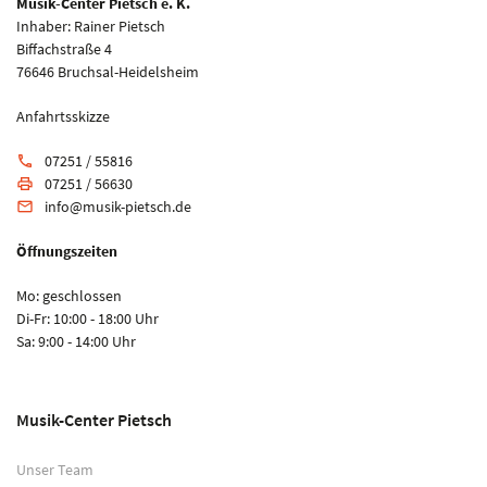
Musik-Center Pietsch e. K.
Inhaber: Rainer Pietsch
Biffachstraße 4
76646 Bruchsal-Heidelsheim
Anfahrtsskizze
07251 / 55816
phone
07251 / 56630
print
info@musik-pietsch.de
email
Öffnungszeiten
Mo: geschlossen
Di-Fr: 10:00 - 18:00 Uhr
Sa: 9:00 - 14:00 Uhr
Musik-Center Pietsch
Unser Team