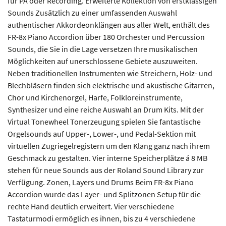
für PA oder Recording. Erweiterte Kollektion von erstklassigen
Sounds Zusätzlich zu einer umfassenden Auswahl
authentischer Akkordeonklängen aus aller Welt, enthält des
FR-8x Piano Accordion über 180 Orchester und Percussion
Sounds, die Sie in die Lage versetzen Ihre musikalischen
Möglichkeiten auf unerschlossene Gebiete auszuweiten.
Neben traditionellen Instrumenten wie Streichern, Holz- und
Blechbläsern finden sich elektrische und akustische Gitarren,
Chor und Kirchenorgel, Harfe, Folkloreinstrumente,
Synthesizer und eine reiche Auswahl an Drum Kits. Mit der
Virtual Tonewheel Tonerzeugung spielen Sie fantastische
Orgelsounds auf Upper-, Lower-, und Pedal-Sektion mit
virtuellen Zugriegelregistern um den Klang ganz nach ihrem
Geschmack zu gestalten. Vier interne Speicherplätze á 8 MB
stehen für neue Sounds aus der Roland Sound Library zur
Verfügung. Zonen, Layers und Drums Beim FR-8x Piano
Accordion wurde das Layer- und Splitzonen Setup für die
rechte Hand deutlich erweitert. Vier verschiedene
Tastaturmodi ermöglich es ihnen, bis zu 4 verschiedene