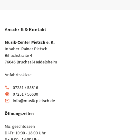
Anschrift & Kontakt
Musik-Center Pietsch e. K.
Inhaber: Rainer Pietsch
Biffachstraße 4
76646 Bruchsal-Heidelsheim
Anfahrtsskizze
07251 / 55816
phone
07251 / 56630
print
info@musik-pietsch.de
email
Öffnungszeiten
Mo: geschlossen
Di-Fr: 10:00 - 18:00 Uhr
Sa: 9:00 - 14:00 Uhr