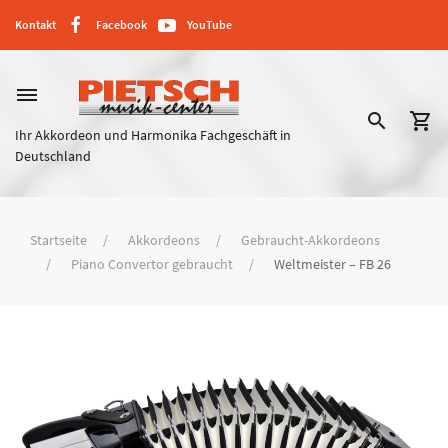
Kontakt
Facebook
YouTube
dehaze
search
shopping_cart
Ihr Akkordeon und Harmonika Fachgeschäft in
Deutschland
Startseite
Akkordeons
Gebraucht-Akkordeons
Piano Convertor gebraucht
Weltmeister – FB 26