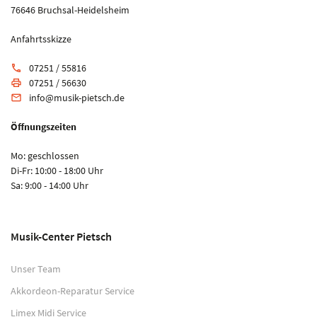
76646 Bruchsal-Heidelsheim
Anfahrtsskizze
07251 / 55816
phone
07251 / 56630
print
info@musik-pietsch.de
email
Öffnungszeiten
Mo: geschlossen
Di-Fr: 10:00 - 18:00 Uhr
Sa: 9:00 - 14:00 Uhr
Musik-Center Pietsch
Unser Team
Akkordeon-Reparatur Service
Limex Midi Service