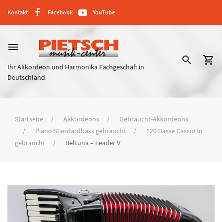
Kontakt
Facebook
YouTube
dehaze
search
shopping_cart
Ihr Akkordeon und Harmonika Fachgeschäft in
Deutschland
Startseite
Akkordeons
Gebraucht-Akkordeons
Piano Standardbass gebraucht
120 Bässe Cassotto
gebraucht
Beltuna – Leader V