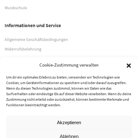
Musikschule
Informationen und Service
Allgemeine Geschäftsbedingungen
Widerrufsbelehrung
Impressum
Cookie-Zustimmung verwalten
Datenschutzerklärung
Um dir ein optimales Erlebnis zu bieten, verwenden wir Technologien wie
Cookies, um Geräteinformationen zu speichern und/oder darauf zuzugreifen.
Zahlungsarten
Wenn du diesen Technologien zustimmst, können wir Daten wie das
Surfverhalten oder eindeutige IDs auf dieser Website verarbeiten. Wenn du deine
PayPal
Zustimmung nicht erteilst oder zurückziehst, können bestimmte Merkmale und
Funktionen beeinträchtigt werden.
Vorkasse
Akzeptieren
© 2026 Musik-Center Pietsch e. K. - Alle Rechte vorbehalten
Ablehnen