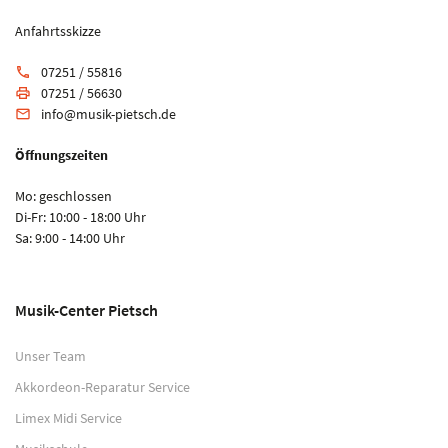
Anfahrtsskizze
07251 / 55816
phone
07251 / 56630
print
info@musik-pietsch.de
email
Öffnungszeiten
Mo: geschlossen
Di-Fr: 10:00 - 18:00 Uhr
Sa: 9:00 - 14:00 Uhr
Musik-Center Pietsch
Unser Team
Akkordeon-Reparatur Service
Limex Midi Service