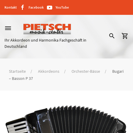
Kontakt
Facebook
YouTube
dehaze
search
shopping_cart
Ihr Akkordeon und Harmonika Fachgeschäft in
Deutschland
Startseite
Akkordeons
Orchester-Bässe
Bugari
– Basson P 37