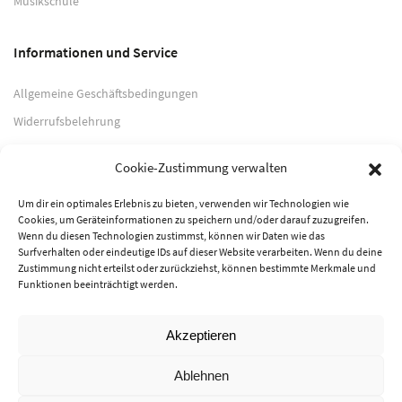
Musikschule
Informationen und Service
Allgemeine Geschäftsbedingungen
Widerrufsbelehrung
Impressum
Cookie-Zustimmung verwalten
Datenschutzerklärung
Um dir ein optimales Erlebnis zu bieten, verwenden wir Technologien wie
Cookies, um Geräteinformationen zu speichern und/oder darauf zuzugreifen.
Zahlungsarten
Wenn du diesen Technologien zustimmst, können wir Daten wie das
Surfverhalten oder eindeutige IDs auf dieser Website verarbeiten. Wenn du deine
PayPal
Zustimmung nicht erteilst oder zurückziehst, können bestimmte Merkmale und
Funktionen beeinträchtigt werden.
Vorkasse
Akzeptieren
© 2026 Musik-Center Pietsch e. K. - Alle Rechte vorbehalten
Ablehnen