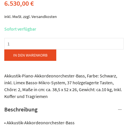
6.530,00
€
inkl. MwSt.
zzgl.
Versandkosten
Sofort verfügbar
Bugari
-
Basson
IN DEN WARENKORB
P
37
Menge
Akkustik-Piano-Akkordeonorchester-Bass, Farbe: Schwarz,
inkl. Limex Basso-Mikro-System, 37 holzgelagerte Tasten,
Chöre: 2, Maße in cm: ca. 38,5 x 52 x 26, Gewicht: ca.10 kg, Inkl.
Koffer und Tragriemen
Beschreibung
• Akkustik-Akkordeonorchester-Bass