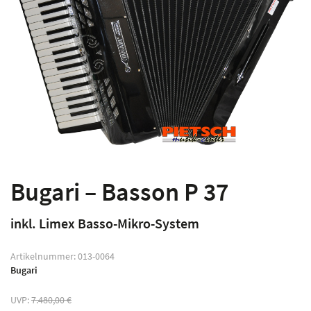
Bugari – Basson P 37
inkl. Limex Basso-Mikro-System
Artikelnummer:
013-0064
Bugari
UVP:
7.480,00
€