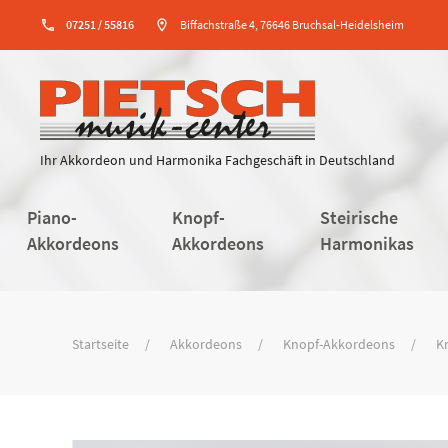
phone
07251 / 55816
location_on
Biffachstraße 4, 76646 Bruchsal-Heidelsheim
Ihr Akkordeon und Harmonika Fachgeschäft in Deutschland
Piano-
Knopf-
Steirische
Akkordeons
Akkordeons
Harmonikas
Startseite
Akkordeons
Knopf-Akkordeons
K