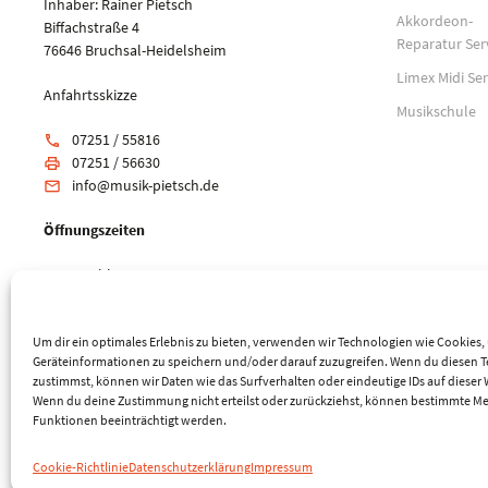
Inhaber: Rainer Pietsch
Akkordeon-
Biffachstraße 4
Reparatur Ser
76646 Bruchsal-Heidelsheim
Limex Midi Ser
Anfahrtsskizze
Musikschule
07251 / 55816
phone
07251 / 56630
print
info@musik-pietsch.de
email
Öffnungszeiten
Mo: geschlossen
Di-Fr: 10:00 - 18:00 Uhr
Sa: 9:00 - 14:00 Uhr
Um dir ein optimales Erlebnis zu bieten, verwenden wir Technologien wie Cookies
Geräteinformationen zu speichern und/oder darauf zuzugreifen. Wenn du diesen 
zustimmst, können wir Daten wie das Surfverhalten oder eindeutige IDs auf dieser 
Wenn du deine Zustimmung nicht erteilst oder zurückziehst, können bestimmte M
Funktionen beeinträchtigt werden.
© 2026 Musik-Center Pietsch e. K. - Alle Rechte vorbehalten
Cookie-Richtlinie
Datenschutzerklärung
Impressum