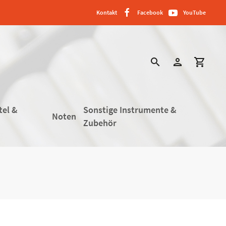
Kontakt
Facebook
YouTube
search
person
shopping_cart
tel &
Sonstige Instrumente &
Noten
Zubehör