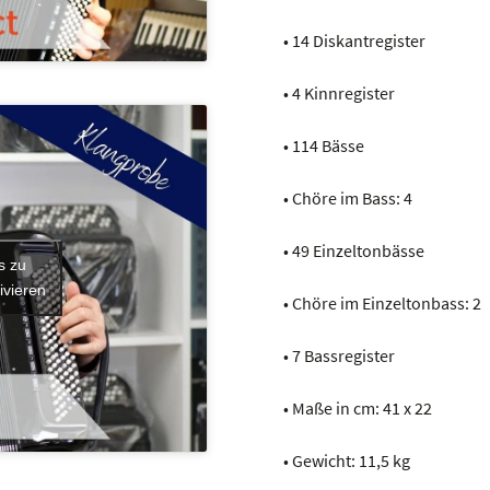
• 14 Diskantregister
• 4 Kinnregister
• 114 Bässe
• Chöre im Bass: 4
• 49 Einzeltonbässe
s zu
ivieren
• Chöre im Einzeltonbass: 2
• 7 Bassregister
• Maße in cm: 41 x 22
• Gewicht: 11,5 kg