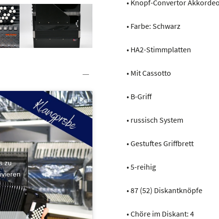
• Knopf-Convertor Akkorde
• Farbe: Schwarz
• HA2-Stimmplatten
• Mit Cassotto
• B-Griff
• russisch System
• Gestuftes Griffbrett
s zu
• 5-reihig
ivieren
• 87 (52) Diskantknöpfe
• Chöre im Diskant: 4