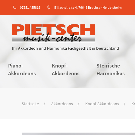
phone
07251 / 55816
location_on
Biffachstraße 4, 76646 Bruchsal-Heidelsheim
Ihr Akkordeon und Harmonika Fachgeschäft in Deutschland
Piano-
Knopf-
Steirische
Akkordeons
Akkordeons
Harmonikas
Startseite
Akkordeons
Knopf-Akkordeons
K