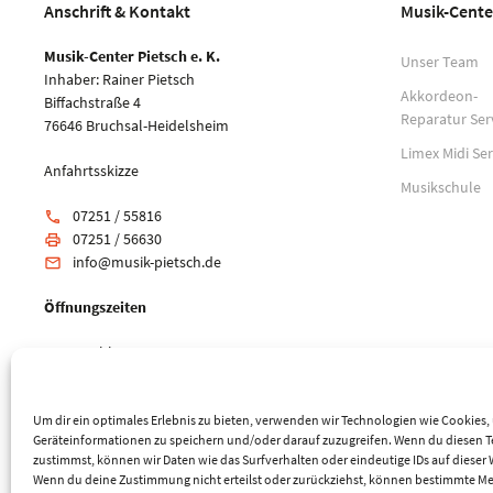
Anschrift & Kontakt
Musik-Cente
Musik-Center Pietsch e. K.
Unser Team
Inhaber: Rainer Pietsch
Akkordeon-
Biffachstraße 4
Reparatur Ser
76646 Bruchsal-Heidelsheim
Limex Midi Ser
Anfahrtsskizze
Musikschule
07251 / 55816
phone
07251 / 56630
print
info@musik-pietsch.de
email
Öffnungszeiten
Mo: geschlossen
Di-Fr: 10:00 - 18:00 Uhr
Sa: 9:00 - 14:00 Uhr
Um dir ein optimales Erlebnis zu bieten, verwenden wir Technologien wie Cookies
Geräteinformationen zu speichern und/oder darauf zuzugreifen. Wenn du diesen 
zustimmst, können wir Daten wie das Surfverhalten oder eindeutige IDs auf dieser 
Wenn du deine Zustimmung nicht erteilst oder zurückziehst, können bestimmte M