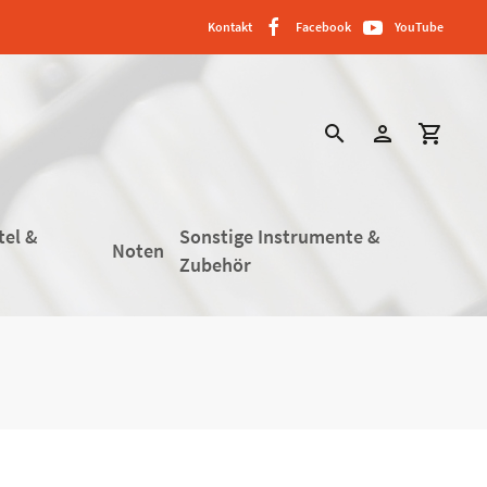
Kontakt
Facebook
YouTube
search
person
shopping_cart
tel &
Sonstige Instrumente &
Noten
Zubehör