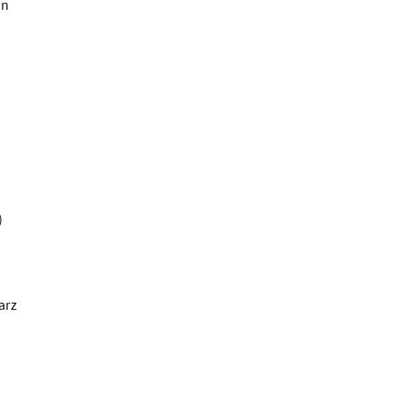
on
)
arz