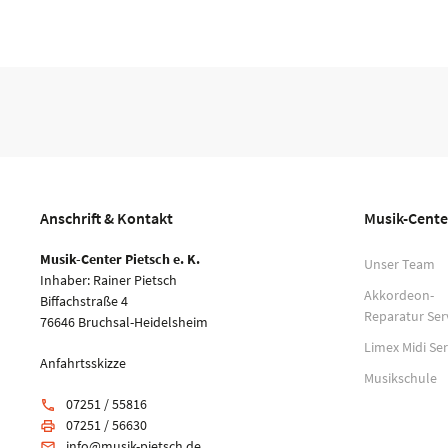
Anschrift & Kontakt
Musik-Cente
Musik-Center Pietsch e. K.
Unser Team
Inhaber: Rainer Pietsch
Akkordeon-
Biffachstraße 4
Reparatur Ser
76646 Bruchsal-Heidelsheim
Limex Midi Ser
Anfahrtsskizze
Musikschule
07251 / 55816
phone
07251 / 56630
print
info@musik-pietsch.de
email