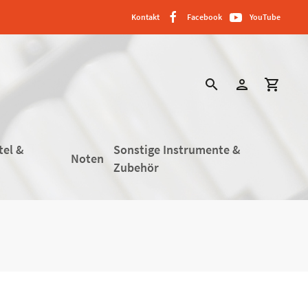
Kontakt
Facebook
YouTube
search
person
shopping_cart
tel &
Sonstige Instrumente &
Noten
Zubehör