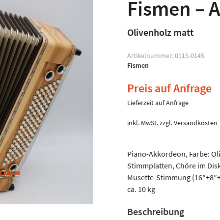
Fismen – A
Olivenholz matt
Artikelnummer:
0115-0145
Fismen
Preis auf Anfrage
Lieferzeit auf Anfrage
inkl. MwSt.
zzgl.
Versandkosten
Piano-Akkordeon, Farbe: Oli
Stimmplatten, Chöre im Diska
Musette-Stimmung (16″+8″+8″
ca. 10 kg
Beschreibung