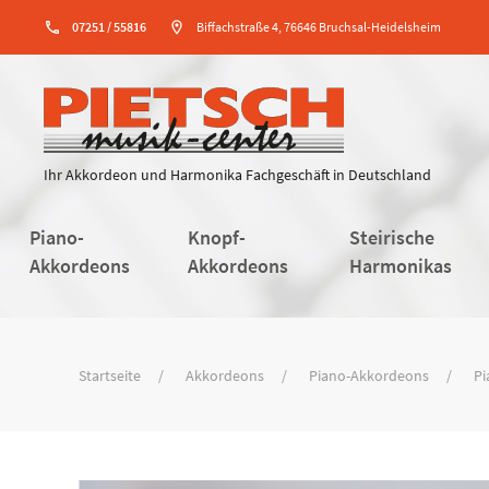
phone
07251 / 55816
location_on
Biffachstraße 4, 76646 Bruchsal-Heidelsheim
Ihr Akkordeon und Harmonika Fachgeschäft in Deutschland
Piano-
Knopf-
Steirische
Akkordeons
Akkordeons
Harmonikas
Startseite
Akkordeons
Piano-Akkordeons
Pi