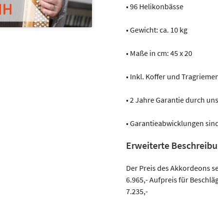
• 96 Helikonbässe
• Gewicht: ca. 10 kg
• Maße in cm: 45 x 20
• Inkl. Koffer und Tragrieme
• 2 Jahre Garantie durch u
• Garantieabwicklungen sind
Erweiterte Beschreib
Der Preis des Akkordeons s
6.965,- Aufpreis für Beschlä
7.235,-